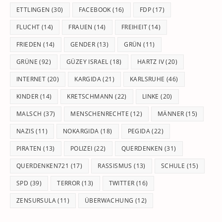
ETTLINGEN
(30)
FACEBOOK
(16)
FDP
(17)
FLUCHT
(14)
FRAUEN
(14)
FREIHEIT
(14)
FRIEDEN
(14)
GENDER
(13)
GRÜN
(11)
GRÜNE
(92)
GÜZEY ISRAEL
(18)
HARTZ IV
(20)
INTERNET
(20)
KARGIDA
(21)
KARLSRUHE
(46)
KINDER
(14)
KRETSCHMANN
(22)
LINKE
(20)
MALSCH
(37)
MENSCHENRECHTE
(12)
MÄNNER
(15)
NAZIS
(11)
NOKARGIDA
(18)
PEGIDA
(22)
PIRATEN
(13)
POLIZEI
(22)
QUERDENKEN
(31)
QUERDENKEN721
(17)
RASSISMUS
(13)
SCHULE
(15)
SPD
(39)
TERROR
(13)
TWITTER
(16)
ZENSURSULA
(11)
ÜBERWACHUNG
(12)