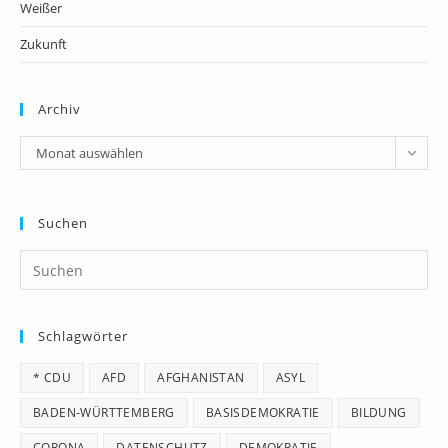
Weißer
Zukunft
Archiv
Archiv
Monat auswählen
Suchen
Pr
Es
to
Schlagwörter
clo
th
* CDU
AFD
AFGHANISTAN
ASYL
se
pan
BADEN-WÜRTTEMBERG
BASISDEMOKRATIE
BILDUNG
CORONA
DATENSCHUTZ
DEMOKRATIE