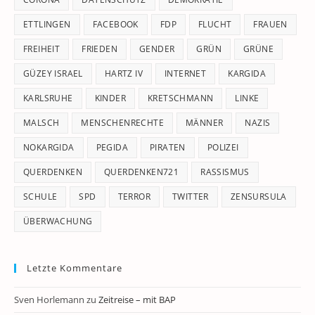
ETTLINGEN
FACEBOOK
FDP
FLUCHT
FRAUEN
FREIHEIT
FRIEDEN
GENDER
GRÜN
GRÜNE
GÜZEY ISRAEL
HARTZ IV
INTERNET
KARGIDA
KARLSRUHE
KINDER
KRETSCHMANN
LINKE
MALSCH
MENSCHENRECHTE
MÄNNER
NAZIS
NOKARGIDA
PEGIDA
PIRATEN
POLIZEI
QUERDENKEN
QUERDENKEN721
RASSISMUS
SCHULE
SPD
TERROR
TWITTER
ZENSURSULA
ÜBERWACHUNG
Letzte Kommentare
Sven Horlemann
zu
Zeitreise – mit BAP