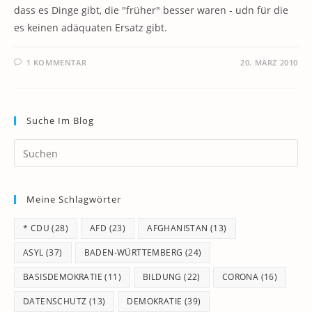
dass es Dinge gibt, die "früher" besser waren - udn für die
es keinen adäquaten Ersatz gibt.
1 KOMMENTAR
20. MÄRZ 2010
Suche Im Blog
Pr
Es
to
Meine Schlagwörter
clo
th
* CDU
(28)
AFD
(23)
AFGHANISTAN
(13)
se
pan
ASYL
(37)
BADEN-WÜRTTEMBERG
(24)
BASISDEMOKRATIE
(11)
BILDUNG
(22)
CORONA
(16)
DATENSCHUTZ
(13)
DEMOKRATIE
(39)