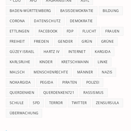
* CDU
AFD
AFGHANISTAN
ASYL
se
pan
BADEN-WÜRTTEMBERG
BASISDEMOKRATIE
BILDUNG
CORONA
DATENSCHUTZ
DEMOKRATIE
ETTLINGEN
FACEBOOK
FDP
FLUCHT
FRAUEN
FREIHEIT
FRIEDEN
GENDER
GRÜN
GRÜNE
GÜZEY ISRAEL
HARTZ IV
INTERNET
KARGIDA
KARLSRUHE
KINDER
KRETSCHMANN
LINKE
MALSCH
MENSCHENRECHTE
MÄNNER
NAZIS
NOKARGIDA
PEGIDA
PIRATEN
POLIZEI
QUERDENKEN
QUERDENKEN721
RASSISMUS
SCHULE
SPD
TERROR
TWITTER
ZENSURSULA
ÜBERWACHUNG