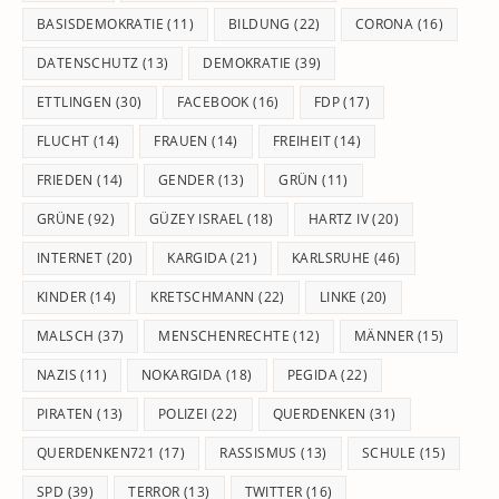
BASISDEMOKRATIE
(11)
BILDUNG
(22)
CORONA
(16)
DATENSCHUTZ
(13)
DEMOKRATIE
(39)
ETTLINGEN
(30)
FACEBOOK
(16)
FDP
(17)
FLUCHT
(14)
FRAUEN
(14)
FREIHEIT
(14)
FRIEDEN
(14)
GENDER
(13)
GRÜN
(11)
GRÜNE
(92)
GÜZEY ISRAEL
(18)
HARTZ IV
(20)
INTERNET
(20)
KARGIDA
(21)
KARLSRUHE
(46)
KINDER
(14)
KRETSCHMANN
(22)
LINKE
(20)
MALSCH
(37)
MENSCHENRECHTE
(12)
MÄNNER
(15)
NAZIS
(11)
NOKARGIDA
(18)
PEGIDA
(22)
PIRATEN
(13)
POLIZEI
(22)
QUERDENKEN
(31)
QUERDENKEN721
(17)
RASSISMUS
(13)
SCHULE
(15)
SPD
(39)
TERROR
(13)
TWITTER
(16)