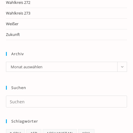
Wahlkreis 272
Wahlkreis 273
Weißer
Zukunft
Archiv
Archiv
Monat auswählen
Suchen
Pr
Es
to
Schlagwörter
clo
th