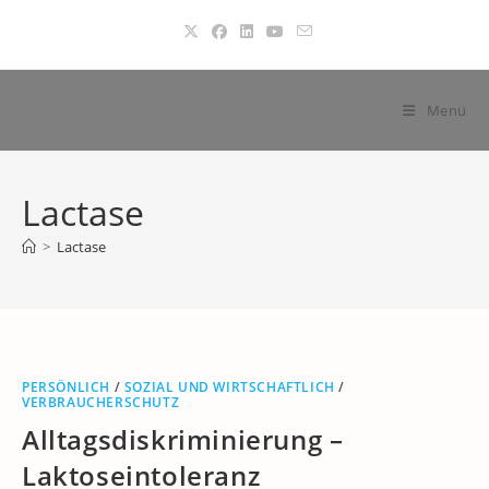
Zum
Inhalt
springen
Menü
Lactase
>
Lactase
PERSÖNLICH
/
SOZIAL UND WIRTSCHAFTLICH
/
VERBRAUCHERSCHUTZ
Alltagsdiskriminierung –
Laktoseintoleranz