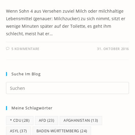
Wenn Sohn 4 aus Versehen zuviel Milch oder milchhaltige
Lebensmittel (genauer: Milchzucker) zu sich nimmt, sitzt er
wenige Minuten später auf der Toilette, es geht ihm
schlecht, meist hat er…
5 KOMMENTARE
31. OKTOBER 2016
Suche Im Blog
Pr
Es
to
Meine Schlagwörter
clo
th
* CDU
(28)
AFD
(23)
AFGHANISTAN
(13)
se
pan
ASYL
(37)
BADEN-WÜRTTEMBERG
(24)