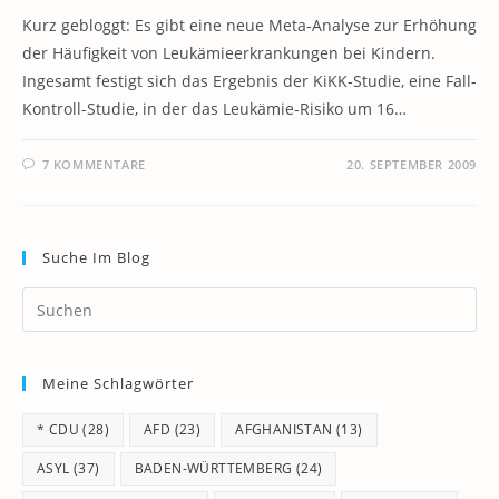
Kurz gebloggt: Es gibt eine neue Meta-Analyse zur Erhöhung
der Häufigkeit von Leukämieerkrankungen bei Kindern.
Ingesamt festigt sich das Ergebnis der KiKK-Studie, eine Fall-
Kontroll-Studie, in der das Leukämie-Risiko um 16…
7 KOMMENTARE
20. SEPTEMBER 2009
Suche Im Blog
Pr
Es
to
Meine Schlagwörter
clo
th
* CDU
(28)
AFD
(23)
AFGHANISTAN
(13)
se
pan
ASYL
(37)
BADEN-WÜRTTEMBERG
(24)