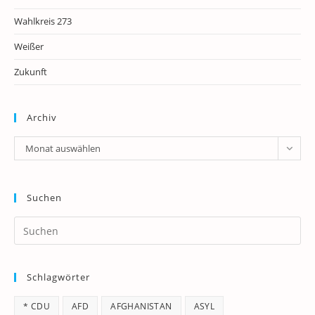
Wahlkreis 273
Weißer
Zukunft
Archiv
Archiv
Monat auswählen
Suchen
Pr
Es
to
Schlagwörter
clo
th
* CDU
AFD
AFGHANISTAN
ASYL
se