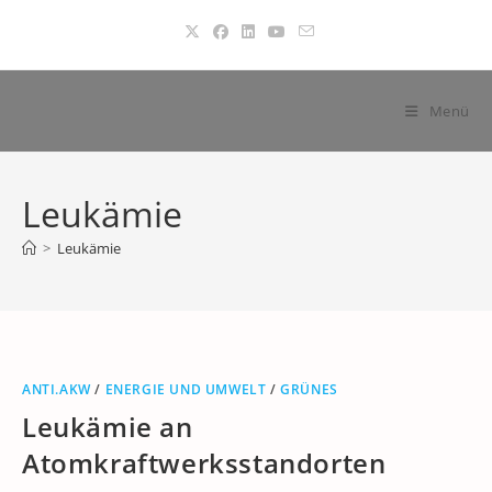
Zum
Inhalt
springen
Menü
Leukämie
>
Leukämie
ANTI.AKW
/
ENERGIE UND UMWELT
/
GRÜNES
Leukämie an
Atomkraftwerksstandorten