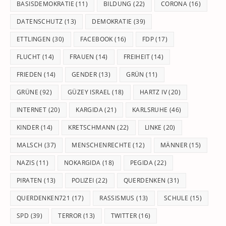
BASISDEMOKRATIE
(11)
BILDUNG
(22)
CORONA
(16)
DATENSCHUTZ
(13)
DEMOKRATIE
(39)
ETTLINGEN
(30)
FACEBOOK
(16)
FDP
(17)
FLUCHT
(14)
FRAUEN
(14)
FREIHEIT
(14)
FRIEDEN
(14)
GENDER
(13)
GRÜN
(11)
GRÜNE
(92)
GÜZEY ISRAEL
(18)
HARTZ IV
(20)
INTERNET
(20)
KARGIDA
(21)
KARLSRUHE
(46)
KINDER
(14)
KRETSCHMANN
(22)
LINKE
(20)
MALSCH
(37)
MENSCHENRECHTE
(12)
MÄNNER
(15)
NAZIS
(11)
NOKARGIDA
(18)
PEGIDA
(22)
PIRATEN
(13)
POLIZEI
(22)
QUERDENKEN
(31)
QUERDENKEN721
(17)
RASSISMUS
(13)
SCHULE
(15)
SPD
(39)
TERROR
(13)
TWITTER
(16)