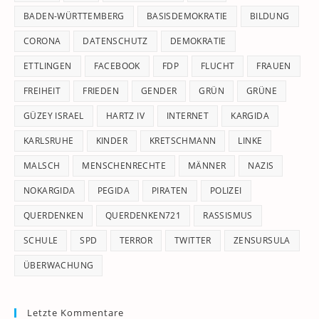
pan
BADEN-WÜRTTEMBERG
BASISDEMOKRATIE
BILDUNG
CORONA
DATENSCHUTZ
DEMOKRATIE
ETTLINGEN
FACEBOOK
FDP
FLUCHT
FRAUEN
FREIHEIT
FRIEDEN
GENDER
GRÜN
GRÜNE
GÜZEY ISRAEL
HARTZ IV
INTERNET
KARGIDA
KARLSRUHE
KINDER
KRETSCHMANN
LINKE
MALSCH
MENSCHENRECHTE
MÄNNER
NAZIS
NOKARGIDA
PEGIDA
PIRATEN
POLIZEI
QUERDENKEN
QUERDENKEN721
RASSISMUS
SCHULE
SPD
TERROR
TWITTER
ZENSURSULA
ÜBERWACHUNG
Letzte Kommentare