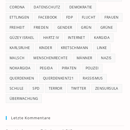
CORONA
DATENSCHUTZ
DEMOKRATIE
ETTLINGEN
FACEBOOK
FDP
FLUCHT
FRAUEN
FREIHEIT
FRIEDEN
GENDER
GRÜN
GRÜNE
GÜZEY ISRAEL
HARTZ IV
INTERNET
KARGIDA
KARLSRUHE
KINDER
KRETSCHMANN
LINKE
MALSCH
MENSCHENRECHTE
MÄNNER
NAZIS
NOKARGIDA
PEGIDA
PIRATEN
POLIZEI
QUERDENKEN
QUERDENKEN721
RASSISMUS
SCHULE
SPD
TERROR
TWITTER
ZENSURSULA
ÜBERWACHUNG
Letzte Kommentare