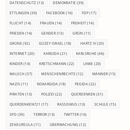
DATENSCHUTZ
(13)
DEMOKRATIE
(39)
ETTLINGEN
(30)
FACEBOOK
(16)
FDP
(17)
FLUCHT
(14)
FRAUEN
(14)
FREIHEIT
(14)
FRIEDEN
(14)
GENDER
(13)
GRÜN
(11)
GRÜNE
(92)
GÜZEY ISRAEL
(18)
HARTZ IV
(20)
INTERNET
(20)
KARGIDA
(21)
KARLSRUHE
(46)
KINDER
(14)
KRETSCHMANN
(22)
LINKE
(20)
MALSCH
(37)
MENSCHENRECHTE
(12)
MÄNNER
(15)
NAZIS
(11)
NOKARGIDA
(18)
PEGIDA
(22)
PIRATEN
(13)
POLIZEI
(22)
QUERDENKEN
(31)
QUERDENKEN721
(17)
RASSISMUS
(13)
SCHULE
(15)
SPD
(39)
TERROR
(13)
TWITTER
(16)
ZENSURSULA
(11)
ÜBERWACHUNG
(12)