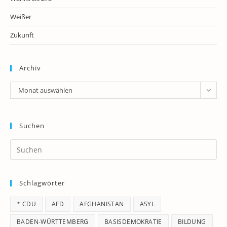
Weißer
Zukunft
Archiv
Archiv
Monat auswählen
Suchen
Pr
Es
to
Schlagwörter
clo
th
* CDU
AFD
AFGHANISTAN
ASYL
se
pan
BADEN-WÜRTTEMBERG
BASISDEMOKRATIE
BILDUNG