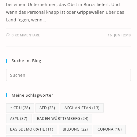
bei einem Unternehmen, das Obst in Büros liefert. Und
wenn das Personal knapp ist oder Grippewellen über das
Land fegen, wenn…
0 KOMMENTARE
16. JUNI 2018
Suche Im Blog
Pr
Es
to
Meine Schlagwörter
clo
th
* CDU
(28)
AFD
(23)
AFGHANISTAN
(13)
se
pan
ASYL
(37)
BADEN-WÜRTTEMBERG
(24)
BASISDEMOKRATIE
(11)
BILDUNG
(22)
CORONA
(16)