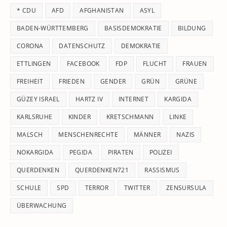
th
* CDU
AFD
AFGHANISTAN
ASYL
se
pan
BADEN-WÜRTTEMBERG
BASISDEMOKRATIE
BILDUNG
CORONA
DATENSCHUTZ
DEMOKRATIE
ETTLINGEN
FACEBOOK
FDP
FLUCHT
FRAUEN
FREIHEIT
FRIEDEN
GENDER
GRÜN
GRÜNE
GÜZEY ISRAEL
HARTZ IV
INTERNET
KARGIDA
KARLSRUHE
KINDER
KRETSCHMANN
LINKE
MALSCH
MENSCHENRECHTE
MÄNNER
NAZIS
NOKARGIDA
PEGIDA
PIRATEN
POLIZEI
QUERDENKEN
QUERDENKEN721
RASSISMUS
SCHULE
SPD
TERROR
TWITTER
ZENSURSULA
ÜBERWACHUNG