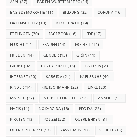
pan
ASYL
(37)
BADEN-WÜRTTEMBERG
(24)
BASISDEMOKRATIE
(11)
BILDUNG
(22)
CORONA
(16)
DATENSCHUTZ
(13)
DEMOKRATIE
(39)
ETTLINGEN
(30)
FACEBOOK
(16)
FDP
(17)
FLUCHT
(14)
FRAUEN
(14)
FREIHEIT
(14)
FRIEDEN
(14)
GENDER
(13)
GRÜN
(11)
GRÜNE
(92)
GÜZEY ISRAEL
(18)
HARTZ IV
(20)
INTERNET
(20)
KARGIDA
(21)
KARLSRUHE
(46)
KINDER
(14)
KRETSCHMANN
(22)
LINKE
(20)
MALSCH
(37)
MENSCHENRECHTE
(12)
MÄNNER
(15)
NAZIS
(11)
NOKARGIDA
(18)
PEGIDA
(22)
PIRATEN
(13)
POLIZEI
(22)
QUERDENKEN
(31)
QUERDENKEN721
(17)
RASSISMUS
(13)
SCHULE
(15)