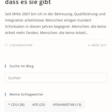
dass es sie gibt
Seit Mitte 2007 bin ich in der Betreuung, Qualifizierung und
Integration arbeitsloser Menschen einigen hundert
Schicksalen in diesen Jahren begegnet. Menschen, die keine
Arbeit mehr fanden, Menschen, die keine Arbeit…
0 KOMMENTARE
4. MÄRZ 2017
Suche Im Blog
Pr
Es
to
Meine Schlagwörter
clo
th
* CDU
(28)
AFD
(23)
AFGHANISTAN
(13)
se