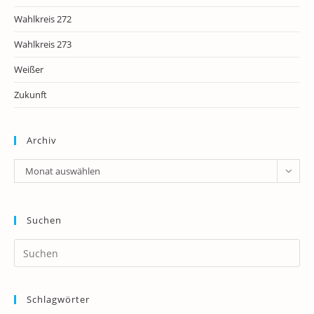
Wahlkreis 272
Wahlkreis 273
Weißer
Zukunft
Archiv
Archiv
Monat auswählen
Suchen
Pr
Es
to
Schlagwörter
clo