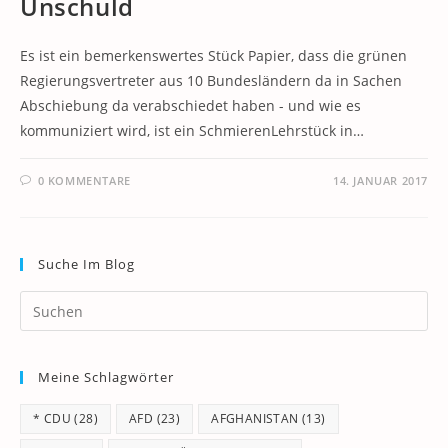
Unschuld
Es ist ein bemerkenswertes Stück Papier, dass die grünen
Regierungsvertreter aus 10 Bundesländern da in Sachen
Abschiebung da verabschiedet haben - und wie es
kommuniziert wird, ist ein SchmierenLehrstück in…
0 KOMMENTARE
14. JANUAR 2017
Suche Im Blog
Pr
Es
to
Meine Schlagwörter
clo
th
* CDU
(28)
AFD
(23)
AFGHANISTAN
(13)
se