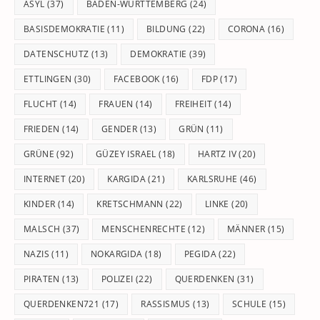
pan
ASYL
(37)
BADEN-WÜRTTEMBERG
(24)
BASISDEMOKRATIE
(11)
BILDUNG
(22)
CORONA
(16)
DATENSCHUTZ
(13)
DEMOKRATIE
(39)
ETTLINGEN
(30)
FACEBOOK
(16)
FDP
(17)
FLUCHT
(14)
FRAUEN
(14)
FREIHEIT
(14)
FRIEDEN
(14)
GENDER
(13)
GRÜN
(11)
GRÜNE
(92)
GÜZEY ISRAEL
(18)
HARTZ IV
(20)
INTERNET
(20)
KARGIDA
(21)
KARLSRUHE
(46)
KINDER
(14)
KRETSCHMANN
(22)
LINKE
(20)
MALSCH
(37)
MENSCHENRECHTE
(12)
MÄNNER
(15)
NAZIS
(11)
NOKARGIDA
(18)
PEGIDA
(22)
PIRATEN
(13)
POLIZEI
(22)
QUERDENKEN
(31)
QUERDENKEN721
(17)
RASSISMUS
(13)
SCHULE
(15)