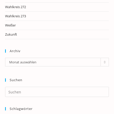
Wahlkreis 272
Wahlkreis 273
Weißer
Zukunft
Archiv
Archiv
Monat auswählen
Suchen
Pr
Es
to
Schlagwörter
clo