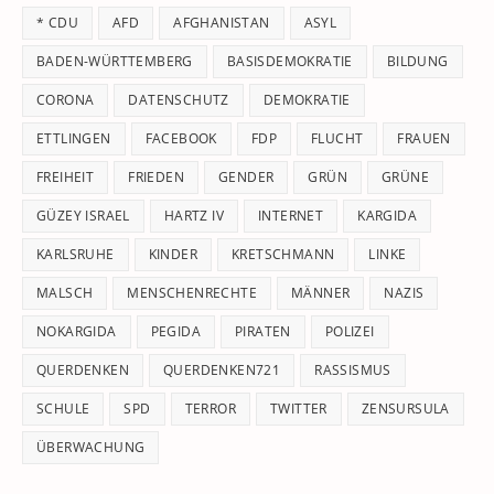
th
* CDU
AFD
AFGHANISTAN
ASYL
se
pan
BADEN-WÜRTTEMBERG
BASISDEMOKRATIE
BILDUNG
CORONA
DATENSCHUTZ
DEMOKRATIE
ETTLINGEN
FACEBOOK
FDP
FLUCHT
FRAUEN
FREIHEIT
FRIEDEN
GENDER
GRÜN
GRÜNE
GÜZEY ISRAEL
HARTZ IV
INTERNET
KARGIDA
KARLSRUHE
KINDER
KRETSCHMANN
LINKE
MALSCH
MENSCHENRECHTE
MÄNNER
NAZIS
NOKARGIDA
PEGIDA
PIRATEN
POLIZEI
QUERDENKEN
QUERDENKEN721
RASSISMUS
SCHULE
SPD
TERROR
TWITTER
ZENSURSULA
ÜBERWACHUNG