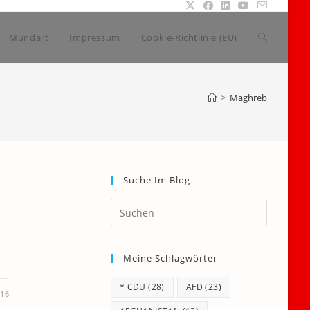
Website-
Mundart
Impressum
Cookie-Richtlinie (EU)
Suche
>
Maghreb
umschalte
Suche Im Blog
Press
Escape
to
Meine Schlagwörter
close
the
* CDU
(28)
AFD
(23)
search
016