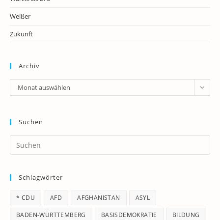
Weißer
Zukunft
Archiv
Archiv
Monat auswählen
Suchen
Pr
Es
to
Schlagwörter
clo
th
* CDU
AFD
AFGHANISTAN
ASYL
se
pan
BADEN-WÜRTTEMBERG
BASISDEMOKRATIE
BILDUNG