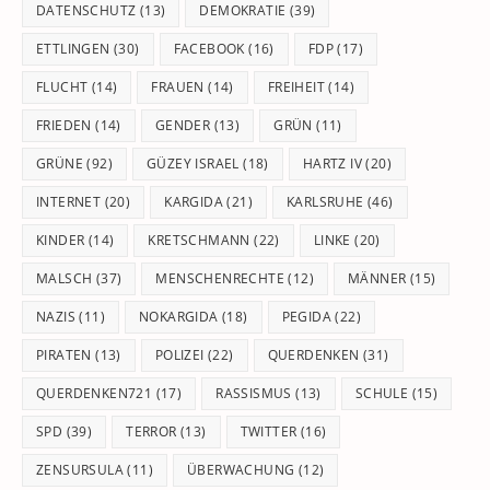
DATENSCHUTZ
(13)
DEMOKRATIE
(39)
ETTLINGEN
(30)
FACEBOOK
(16)
FDP
(17)
FLUCHT
(14)
FRAUEN
(14)
FREIHEIT
(14)
FRIEDEN
(14)
GENDER
(13)
GRÜN
(11)
GRÜNE
(92)
GÜZEY ISRAEL
(18)
HARTZ IV
(20)
INTERNET
(20)
KARGIDA
(21)
KARLSRUHE
(46)
KINDER
(14)
KRETSCHMANN
(22)
LINKE
(20)
MALSCH
(37)
MENSCHENRECHTE
(12)
MÄNNER
(15)
NAZIS
(11)
NOKARGIDA
(18)
PEGIDA
(22)
PIRATEN
(13)
POLIZEI
(22)
QUERDENKEN
(31)
QUERDENKEN721
(17)
RASSISMUS
(13)
SCHULE
(15)
SPD
(39)
TERROR
(13)
TWITTER
(16)
ZENSURSULA
(11)
ÜBERWACHUNG
(12)