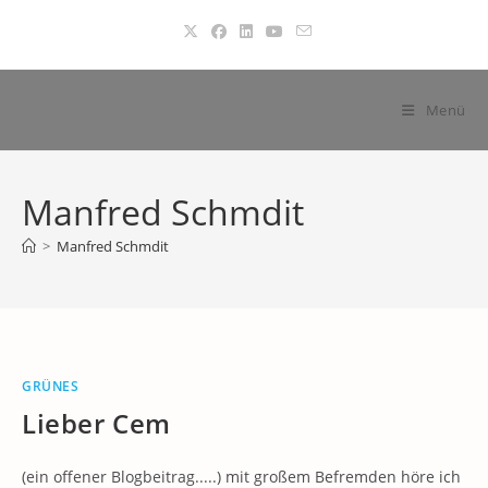
Zum
Inhalt
springen
Menü
Manfred Schmdit
>
Manfred Schmdit
GRÜNES
Lieber Cem
(ein offener Blogbeitrag.....) mit großem Befremden höre ich