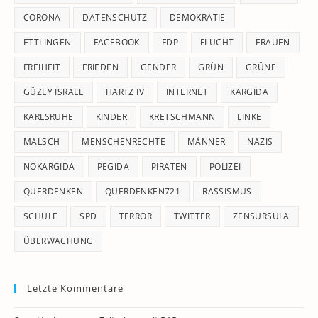
CORONA
DATENSCHUTZ
DEMOKRATIE
ETTLINGEN
FACEBOOK
FDP
FLUCHT
FRAUEN
FREIHEIT
FRIEDEN
GENDER
GRÜN
GRÜNE
GÜZEY ISRAEL
HARTZ IV
INTERNET
KARGIDA
KARLSRUHE
KINDER
KRETSCHMANN
LINKE
MALSCH
MENSCHENRECHTE
MÄNNER
NAZIS
NOKARGIDA
PEGIDA
PIRATEN
POLIZEI
QUERDENKEN
QUERDENKEN721
RASSISMUS
SCHULE
SPD
TERROR
TWITTER
ZENSURSULA
ÜBERWACHUNG
Letzte Kommentare