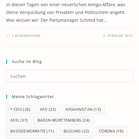
in diesen Tagen von einer neuerlichen Amigo-Affäre, was
Deine Verquickung von Privatem und Politischem angeht.
Was wissen wir: Der Partymanager Schmid hat…
3 KOMMENTARE
3. FEBRUAR 2012
Suche Im Blog
Pr
Es
to
Meine Schlagwörter
clo
th
* CDU
(28)
AFD
(23)
AFGHANISTAN
(13)
se
pan
ASYL
(37)
BADEN-WÜRTTEMBERG
(24)
BASISDEMOKRATIE
(11)
BILDUNG
(22)
CORONA
(16)