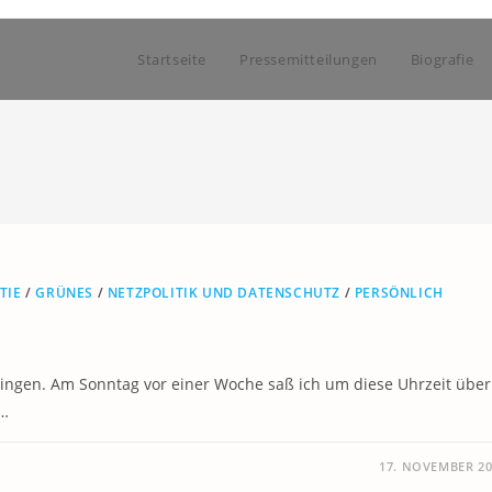
Startseite
Pressemitteilungen
Biografie
TIE
/
GRÜNES
/
NETZPOLITIK UND DATENSCHUTZ
/
PERSÖNLICH
lingen. Am Sonntag vor einer Woche saß ich um diese Uhrzeit über
.…
17. NOVEMBER 20