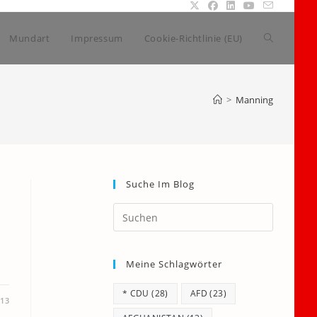
Website-
Mundart
Impressum
Cookie-Richtlinie (EU)
Suche
>
Manning
umschalte
Suche Im Blog
Press
Escape
to
Meine Schlagwörter
close
the
* CDU
(28)
AFD
(23)
search
13