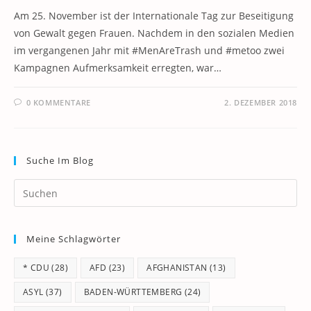
Am 25. November ist der Internationale Tag zur Beseitigung
von Gewalt gegen Frauen. Nachdem in den sozialen Medien
im vergangenen Jahr mit #MenAreTrash und #metoo zwei
Kampagnen Aufmerksamkeit erregten, war…
0 KOMMENTARE
2. DEZEMBER 2018
Suche Im Blog
Pr
Es
to
Meine Schlagwörter
clo
th
* CDU
(28)
AFD
(23)
AFGHANISTAN
(13)
se
pan
ASYL
(37)
BADEN-WÜRTTEMBERG
(24)