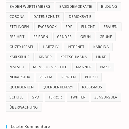
pan
BADEN-WÜRTTEMBERG
BASISDEMOKRATIE
BILDUNG
CORONA
DATENSCHUTZ
DEMOKRATIE
ETTLINGEN
FACEBOOK
FDP
FLUCHT
FRAUEN
FREIHEIT
FRIEDEN
GENDER
GRÜN
GRÜNE
GÜZEY ISRAEL
HARTZ IV
INTERNET
KARGIDA
KARLSRUHE
KINDER
KRETSCHMANN
LINKE
MALSCH
MENSCHENRECHTE
MÄNNER
NAZIS
NOKARGIDA
PEGIDA
PIRATEN
POLIZEI
QUERDENKEN
QUERDENKEN721
RASSISMUS
SCHULE
SPD
TERROR
TWITTER
ZENSURSULA
ÜBERWACHUNG
Letzte Kommentare