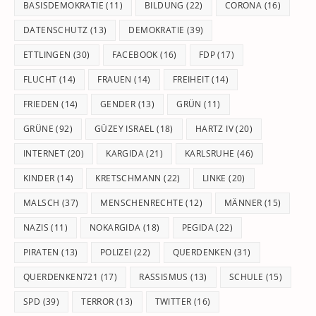
BASISDEMOKRATIE
(11)
BILDUNG
(22)
CORONA
(16)
DATENSCHUTZ
(13)
DEMOKRATIE
(39)
ETTLINGEN
(30)
FACEBOOK
(16)
FDP
(17)
FLUCHT
(14)
FRAUEN
(14)
FREIHEIT
(14)
FRIEDEN
(14)
GENDER
(13)
GRÜN
(11)
GRÜNE
(92)
GÜZEY ISRAEL
(18)
HARTZ IV
(20)
INTERNET
(20)
KARGIDA
(21)
KARLSRUHE
(46)
KINDER
(14)
KRETSCHMANN
(22)
LINKE
(20)
MALSCH
(37)
MENSCHENRECHTE
(12)
MÄNNER
(15)
NAZIS
(11)
NOKARGIDA
(18)
PEGIDA
(22)
PIRATEN
(13)
POLIZEI
(22)
QUERDENKEN
(31)
QUERDENKEN721
(17)
RASSISMUS
(13)
SCHULE
(15)
SPD
(39)
TERROR
(13)
TWITTER
(16)