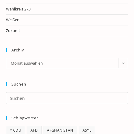
Wahlkreis 273
Weißer
Zukunft
Archiv
Archiv
Monat auswählen
Suchen
Pr
Es
to
Schlagwörter
clo
th
* CDU
AFD
AFGHANISTAN
ASYL
se