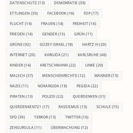
DATENSCHUTZ
(13)
DEMOKRATIE
(39)
ETTLINGEN
(30)
FACEBOOK
(16)
FDP
(17)
FLUCHT
(14)
FRAUEN
(14)
FREIHEIT
(14)
FRIEDEN
(14)
GENDER
(13)
GRÜN
(11)
GRÜNE
(92)
GÜZEY ISRAEL
(18)
HARTZ IV
(20)
INTERNET
(20)
KARGIDA
(21)
KARLSRUHE
(46)
KINDER
(14)
KRETSCHMANN
(22)
LINKE
(20)
MALSCH
(37)
MENSCHENRECHTE
(12)
MÄNNER
(15)
NAZIS
(11)
NOKARGIDA
(18)
PEGIDA
(22)
PIRATEN
(13)
POLIZEI
(22)
QUERDENKEN
(31)
QUERDENKEN721
(17)
RASSISMUS
(13)
SCHULE
(15)
SPD
(39)
TERROR
(13)
TWITTER
(16)
ZENSURSULA
(11)
ÜBERWACHUNG
(12)