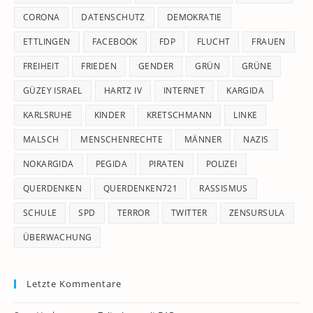
CORONA
DATENSCHUTZ
DEMOKRATIE
ETTLINGEN
FACEBOOK
FDP
FLUCHT
FRAUEN
FREIHEIT
FRIEDEN
GENDER
GRÜN
GRÜNE
GÜZEY ISRAEL
HARTZ IV
INTERNET
KARGIDA
KARLSRUHE
KINDER
KRETSCHMANN
LINKE
MALSCH
MENSCHENRECHTE
MÄNNER
NAZIS
NOKARGIDA
PEGIDA
PIRATEN
POLIZEI
QUERDENKEN
QUERDENKEN721
RASSISMUS
SCHULE
SPD
TERROR
TWITTER
ZENSURSULA
ÜBERWACHUNG
Letzte Kommentare