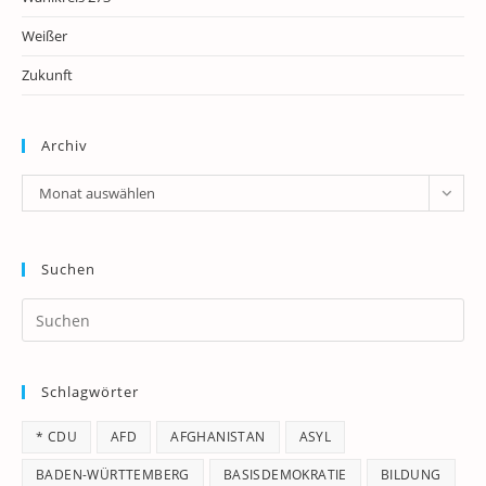
Weißer
Zukunft
Archiv
Archiv
Monat auswählen
Suchen
Pr
Es
to
Schlagwörter
clo
th
* CDU
AFD
AFGHANISTAN
ASYL
se
pan
BADEN-WÜRTTEMBERG
BASISDEMOKRATIE
BILDUNG