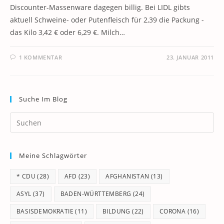
Discounter-Massenware dagegen billig. Bei LIDL gibts
aktuell Schweine- oder Putenfleisch für 2,39 die Packung -
das Kilo 3,42 € oder 6,29 €. Milch…
1 KOMMENTAR
23. JANUAR 2011
Suche Im Blog
Pr
Es
to
Meine Schlagwörter
clo
th
* CDU
(28)
AFD
(23)
AFGHANISTAN
(13)
se
pan
ASYL
(37)
BADEN-WÜRTTEMBERG
(24)
BASISDEMOKRATIE
(11)
BILDUNG
(22)
CORONA
(16)