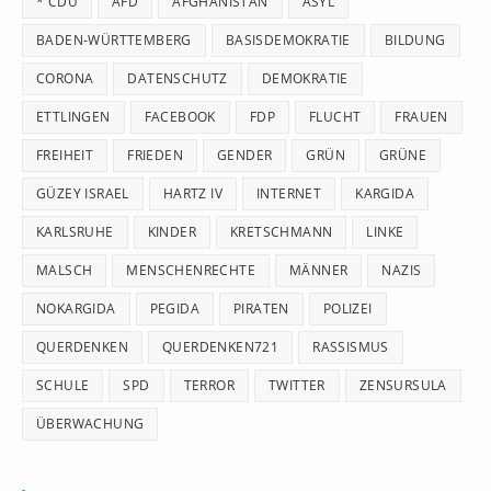
* CDU
AFD
AFGHANISTAN
ASYL
se
pan
BADEN-WÜRTTEMBERG
BASISDEMOKRATIE
BILDUNG
CORONA
DATENSCHUTZ
DEMOKRATIE
ETTLINGEN
FACEBOOK
FDP
FLUCHT
FRAUEN
FREIHEIT
FRIEDEN
GENDER
GRÜN
GRÜNE
GÜZEY ISRAEL
HARTZ IV
INTERNET
KARGIDA
KARLSRUHE
KINDER
KRETSCHMANN
LINKE
MALSCH
MENSCHENRECHTE
MÄNNER
NAZIS
NOKARGIDA
PEGIDA
PIRATEN
POLIZEI
QUERDENKEN
QUERDENKEN721
RASSISMUS
SCHULE
SPD
TERROR
TWITTER
ZENSURSULA
ÜBERWACHUNG