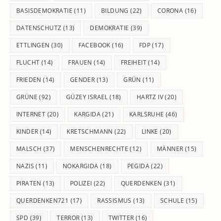
BASISDEMOKRATIE
(11)
BILDUNG
(22)
CORONA
(16)
DATENSCHUTZ
(13)
DEMOKRATIE
(39)
ETTLINGEN
(30)
FACEBOOK
(16)
FDP
(17)
FLUCHT
(14)
FRAUEN
(14)
FREIHEIT
(14)
FRIEDEN
(14)
GENDER
(13)
GRÜN
(11)
GRÜNE
(92)
GÜZEY ISRAEL
(18)
HARTZ IV
(20)
INTERNET
(20)
KARGIDA
(21)
KARLSRUHE
(46)
KINDER
(14)
KRETSCHMANN
(22)
LINKE
(20)
MALSCH
(37)
MENSCHENRECHTE
(12)
MÄNNER
(15)
NAZIS
(11)
NOKARGIDA
(18)
PEGIDA
(22)
PIRATEN
(13)
POLIZEI
(22)
QUERDENKEN
(31)
QUERDENKEN721
(17)
RASSISMUS
(13)
SCHULE
(15)
SPD
(39)
TERROR
(13)
TWITTER
(16)