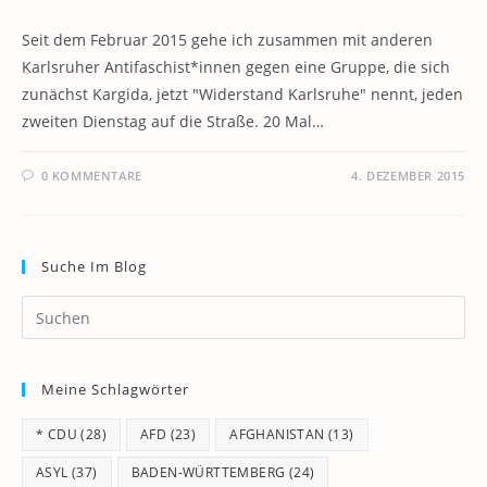
Seit dem Februar 2015 gehe ich zusammen mit anderen
Karlsruher Antifaschist*innen gegen eine Gruppe, die sich
zunächst Kargida, jetzt "Widerstand Karlsruhe" nennt, jeden
zweiten Dienstag auf die Straße. 20 Mal…
0 KOMMENTARE
4. DEZEMBER 2015
Suche Im Blog
Pr
Es
to
Meine Schlagwörter
clo
th
* CDU
(28)
AFD
(23)
AFGHANISTAN
(13)
se
pan
ASYL
(37)
BADEN-WÜRTTEMBERG
(24)