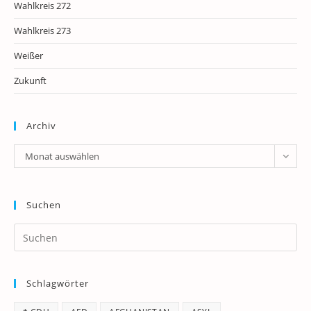
Wahlkreis 272
Wahlkreis 273
Weißer
Zukunft
Archiv
Archiv
Monat auswählen
Suchen
Pr
Es
to
Schlagwörter
clo
th