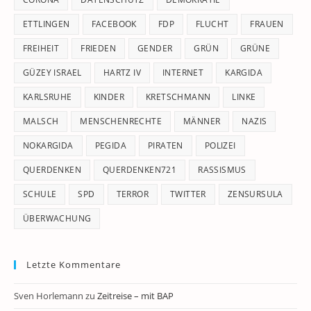
ETTLINGEN
FACEBOOK
FDP
FLUCHT
FRAUEN
FREIHEIT
FRIEDEN
GENDER
GRÜN
GRÜNE
GÜZEY ISRAEL
HARTZ IV
INTERNET
KARGIDA
KARLSRUHE
KINDER
KRETSCHMANN
LINKE
MALSCH
MENSCHENRECHTE
MÄNNER
NAZIS
NOKARGIDA
PEGIDA
PIRATEN
POLIZEI
QUERDENKEN
QUERDENKEN721
RASSISMUS
SCHULE
SPD
TERROR
TWITTER
ZENSURSULA
ÜBERWACHUNG
Letzte Kommentare
Sven Horlemann
zu
Zeitreise – mit BAP