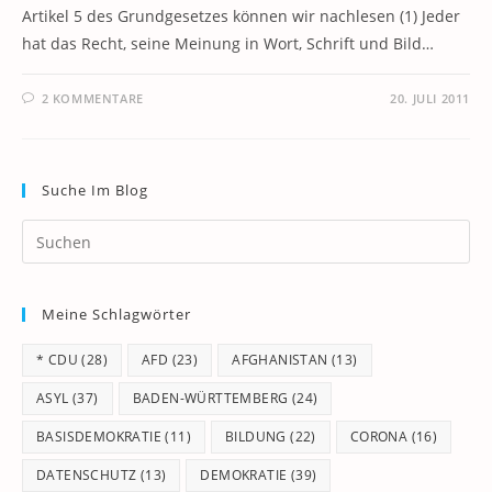
Artikel 5 des Grundgesetzes können wir nachlesen (1) Jeder
hat das Recht, seine Meinung in Wort, Schrift und Bild…
2 KOMMENTARE
20. JULI 2011
Suche Im Blog
Pr
Es
to
Meine Schlagwörter
clo
th
* CDU
(28)
AFD
(23)
AFGHANISTAN
(13)
se
pan
ASYL
(37)
BADEN-WÜRTTEMBERG
(24)
BASISDEMOKRATIE
(11)
BILDUNG
(22)
CORONA
(16)
DATENSCHUTZ
(13)
DEMOKRATIE
(39)