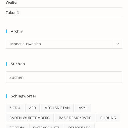
Weißer
Zukunft
Archiv
Archiv
Monat auswählen
Suchen
Pr
Es
to
Schlagwörter
clo
th
* CDU
AFD
AFGHANISTAN
ASYL
se
pan
BADEN-WÜRTTEMBERG
BASISDEMOKRATIE
BILDUNG
CORONA
DATENSCHUTZ
DEMOKRATIE