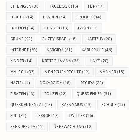
ETTLINGEN
(30)
FACEBOOK
(16)
FDP
(17)
FLUCHT
(14)
FRAUEN
(14)
FREIHEIT
(14)
FRIEDEN
(14)
GENDER
(13)
GRÜN
(11)
GRÜNE
(92)
GÜZEY ISRAEL
(18)
HARTZ IV
(20)
INTERNET
(20)
KARGIDA
(21)
KARLSRUHE
(46)
KINDER
(14)
KRETSCHMANN
(22)
LINKE
(20)
MALSCH
(37)
MENSCHENRECHTE
(12)
MÄNNER
(15)
NAZIS
(11)
NOKARGIDA
(18)
PEGIDA
(22)
PIRATEN
(13)
POLIZEI
(22)
QUERDENKEN
(31)
QUERDENKEN721
(17)
RASSISMUS
(13)
SCHULE
(15)
SPD
(39)
TERROR
(13)
TWITTER
(16)
ZENSURSULA
(11)
ÜBERWACHUNG
(12)