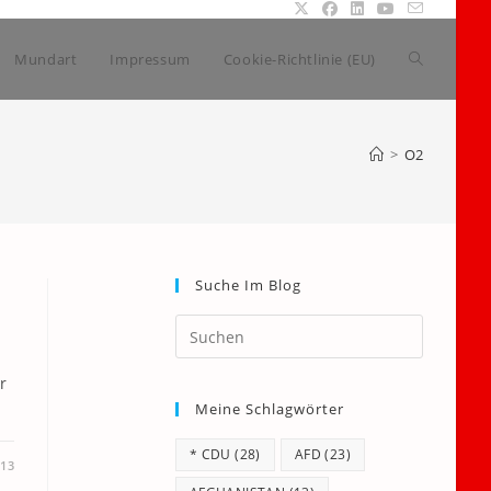
Website-
Mundart
Impressum
Cookie-Richtlinie (EU)
Suche
>
O2
umschalte
Suche Im Blog
Press
Escape
to
r
Meine Schlagwörter
close
the
* CDU
(28)
AFD
(23)
search
013