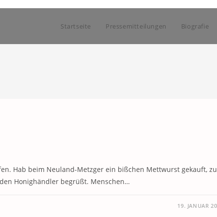
Startseite
Pressemitteilungen
Biografie
en. Hab beim Neuland-Metzger ein bißchen Mettwurst gekauft, zu
z den Honighändler begrüßt. Menschen…
19. JANUAR 2