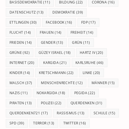
BASISDEMOKRATIE
(11)
BILDUNG
(22)
CORONA
(16)
DATENSCHUTZ
(13)
DEMOKRATIE
(39)
ETTLINGEN
(30)
FACEBOOK
(16)
FDP
(17)
FLUCHT
(14)
FRAUEN
(14)
FREIHEIT
(14)
FRIEDEN
(14)
GENDER
(13)
GRÜN
(11)
GRÜNE
(92)
GÜZEY ISRAEL
(18)
HARTZ IV
(20)
INTERNET
(20)
KARGIDA
(21)
KARLSRUHE
(46)
KINDER
(14)
KRETSCHMANN
(22)
LINKE
(20)
MALSCH
(37)
MENSCHENRECHTE
(12)
MÄNNER
(15)
NAZIS
(11)
NOKARGIDA
(18)
PEGIDA
(22)
PIRATEN
(13)
POLIZEI
(22)
QUERDENKEN
(31)
QUERDENKEN721
(17)
RASSISMUS
(13)
SCHULE
(15)
SPD
(39)
TERROR
(13)
TWITTER
(16)