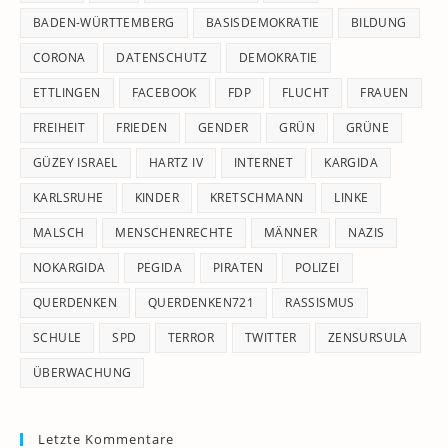
pan
BADEN-WÜRTTEMBERG
BASISDEMOKRATIE
BILDUNG
CORONA
DATENSCHUTZ
DEMOKRATIE
ETTLINGEN
FACEBOOK
FDP
FLUCHT
FRAUEN
FREIHEIT
FRIEDEN
GENDER
GRÜN
GRÜNE
GÜZEY ISRAEL
HARTZ IV
INTERNET
KARGIDA
KARLSRUHE
KINDER
KRETSCHMANN
LINKE
MALSCH
MENSCHENRECHTE
MÄNNER
NAZIS
NOKARGIDA
PEGIDA
PIRATEN
POLIZEI
QUERDENKEN
QUERDENKEN721
RASSISMUS
SCHULE
SPD
TERROR
TWITTER
ZENSURSULA
ÜBERWACHUNG
Letzte Kommentare