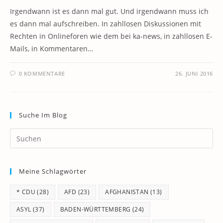
Irgendwann ist es dann mal gut. Und irgendwann muss ich
es dann mal aufschreiben. In zahllosen Diskussionen mit
Rechten in Onlineforen wie dem bei ka-news, in zahllosen E-
Mails, in Kommentaren…
0 KOMMENTARE
26. JUNI 2016
Suche Im Blog
Pr
Es
to
Meine Schlagwörter
clo
th
* CDU
(28)
AFD
(23)
AFGHANISTAN
(13)
se
pan
ASYL
(37)
BADEN-WÜRTTEMBERG
(24)