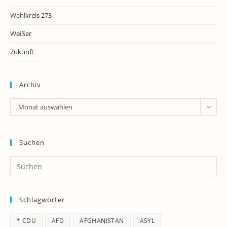
Wahlkreis 273
Weißer
Zukunft
Archiv
Archiv
Monat auswählen
Suchen
Pr
Es
to
Schlagwörter
clo
th
* CDU
AFD
AFGHANISTAN
ASYL
se