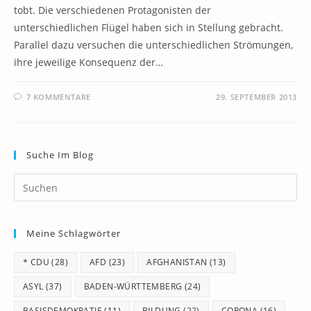
tobt. Die verschiedenen Protagonisten der
unterschiedlichen Flügel haben sich in Stellung gebracht.
Parallel dazu versuchen die unterschiedlichen Strömungen,
ihre jeweilige Konsequenz der…
7 KOMMENTARE
29. SEPTEMBER 2013
Suche Im Blog
Pr
Es
to
Meine Schlagwörter
clo
th
* CDU
(28)
AFD
(23)
AFGHANISTAN
(13)
se
pan
ASYL
(37)
BADEN-WÜRTTEMBERG
(24)
BASISDEMOKRATIE
(11)
BILDUNG
(22)
CORONA
(16)