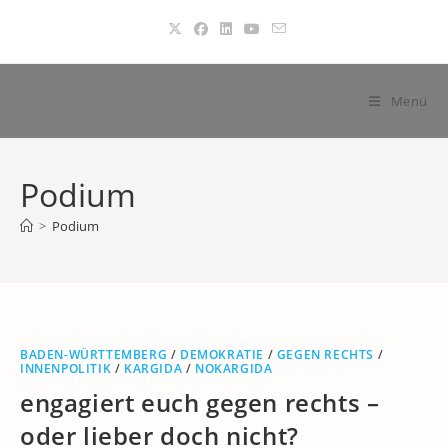
Zum
Inhalt
springen
Menü
Podium
>
Podium
BADEN-WÜRTTEMBERG
/
DEMOKRATIE
/
GEGEN RECHTS
/
INNENPOLITIK
/
KARGIDA
/
NOKARGIDA
engagiert euch gegen rechts –
oder lieber doch nicht?