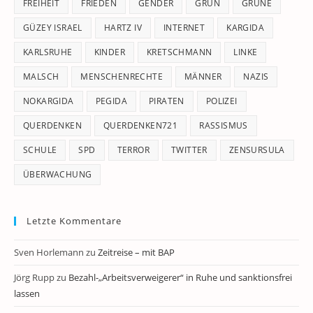
FREIHEIT
FRIEDEN
GENDER
GRÜN
GRÜNE
GÜZEY ISRAEL
HARTZ IV
INTERNET
KARGIDA
KARLSRUHE
KINDER
KRETSCHMANN
LINKE
MALSCH
MENSCHENRECHTE
MÄNNER
NAZIS
NOKARGIDA
PEGIDA
PIRATEN
POLIZEI
QUERDENKEN
QUERDENKEN721
RASSISMUS
SCHULE
SPD
TERROR
TWITTER
ZENSURSULA
ÜBERWACHUNG
Letzte Kommentare
Sven Horlemann
zu
Zeitreise – mit BAP
Jörg Rupp
zu
Bezahl-„Arbeitsverweigerer“ in Ruhe und sanktionsfrei
lassen