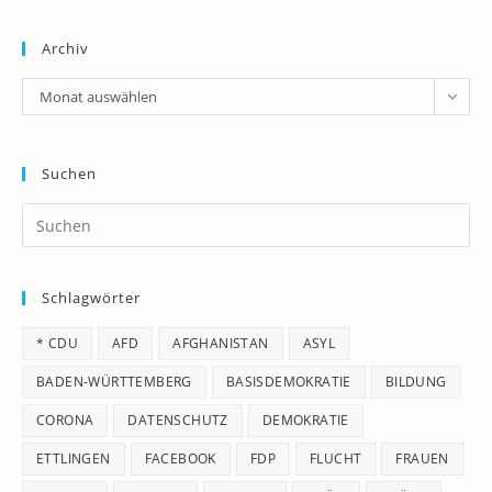
Archiv
Archiv
Monat auswählen
Suchen
Pr
Es
to
Schlagwörter
clo
th
* CDU
AFD
AFGHANISTAN
ASYL
se
pan
BADEN-WÜRTTEMBERG
BASISDEMOKRATIE
BILDUNG
CORONA
DATENSCHUTZ
DEMOKRATIE
ETTLINGEN
FACEBOOK
FDP
FLUCHT
FRAUEN