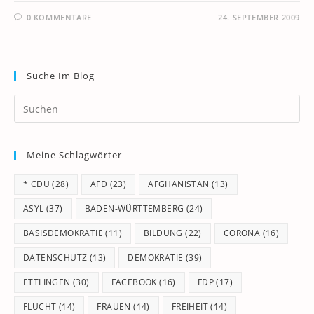
0 KOMMENTARE
24. SEPTEMBER 2009
Suche Im Blog
Pr
Es
to
Meine Schlagwörter
clo
th
* CDU
(28)
AFD
(23)
AFGHANISTAN
(13)
se
pan
ASYL
(37)
BADEN-WÜRTTEMBERG
(24)
BASISDEMOKRATIE
(11)
BILDUNG
(22)
CORONA
(16)
DATENSCHUTZ
(13)
DEMOKRATIE
(39)
ETTLINGEN
(30)
FACEBOOK
(16)
FDP
(17)
FLUCHT
(14)
FRAUEN
(14)
FREIHEIT
(14)