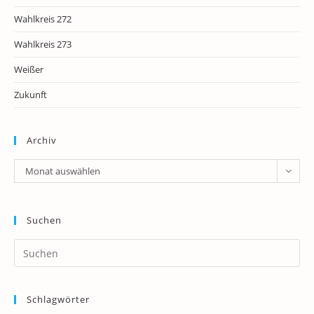
Wahlkreis 272
Wahlkreis 273
Weißer
Zukunft
Archiv
Archiv
Monat auswählen
Suchen
Pr
Es
to
Schlagwörter
clo