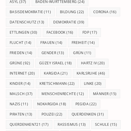
pan
ASYL
(37)
BADEN-WÜRTTEMBERG
(24)
BASISDEMOKRATIE
(11)
BILDUNG
(22)
CORONA
(16)
DATENSCHUTZ
(13)
DEMOKRATIE
(39)
ETTLINGEN
(30)
FACEBOOK
(16)
FDP
(17)
FLUCHT
(14)
FRAUEN
(14)
FREIHEIT
(14)
FRIEDEN
(14)
GENDER
(13)
GRÜN
(11)
GRÜNE
(92)
GÜZEY ISRAEL
(18)
HARTZ IV
(20)
INTERNET
(20)
KARGIDA
(21)
KARLSRUHE
(46)
KINDER
(14)
KRETSCHMANN
(22)
LINKE
(20)
MALSCH
(37)
MENSCHENRECHTE
(12)
MÄNNER
(15)
NAZIS
(11)
NOKARGIDA
(18)
PEGIDA
(22)
PIRATEN
(13)
POLIZEI
(22)
QUERDENKEN
(31)
QUERDENKEN721
(17)
RASSISMUS
(13)
SCHULE
(15)