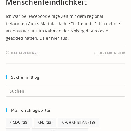
Menschenfeindlichkeit
Ich war bei Facebook einige Zeit mit dem regional
bekannten Autos Matthias Kehle "befreundet". Ich nehme
an, dass wir uns im Rahmen der Nokargida-Proteste
geadded hatten. Da er hier aus…
0 KOMMENTARE
6. DEZEMBER 2018
Suche Im Blog
Pr
Es
to
Meine Schlagwörter
clo
th
* CDU
(28)
AFD
(23)
AFGHANISTAN
(13)
se