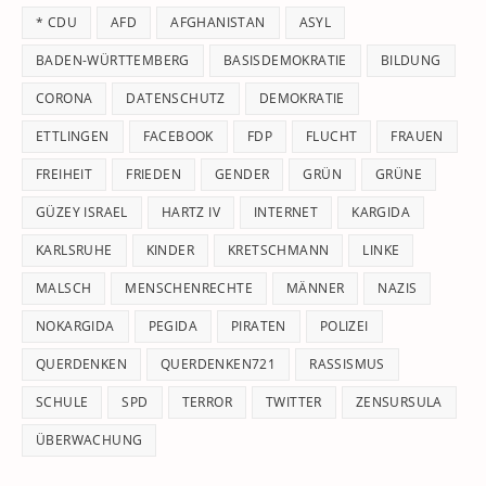
th
* CDU
AFD
AFGHANISTAN
ASYL
se
pan
BADEN-WÜRTTEMBERG
BASISDEMOKRATIE
BILDUNG
CORONA
DATENSCHUTZ
DEMOKRATIE
ETTLINGEN
FACEBOOK
FDP
FLUCHT
FRAUEN
FREIHEIT
FRIEDEN
GENDER
GRÜN
GRÜNE
GÜZEY ISRAEL
HARTZ IV
INTERNET
KARGIDA
KARLSRUHE
KINDER
KRETSCHMANN
LINKE
MALSCH
MENSCHENRECHTE
MÄNNER
NAZIS
NOKARGIDA
PEGIDA
PIRATEN
POLIZEI
QUERDENKEN
QUERDENKEN721
RASSISMUS
SCHULE
SPD
TERROR
TWITTER
ZENSURSULA
ÜBERWACHUNG