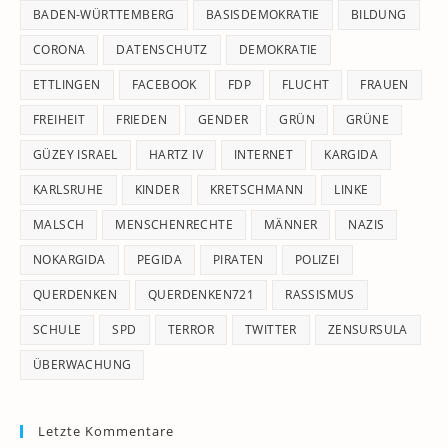
pan
BADEN-WÜRTTEMBERG
BASISDEMOKRATIE
BILDUNG
CORONA
DATENSCHUTZ
DEMOKRATIE
ETTLINGEN
FACEBOOK
FDP
FLUCHT
FRAUEN
FREIHEIT
FRIEDEN
GENDER
GRÜN
GRÜNE
GÜZEY ISRAEL
HARTZ IV
INTERNET
KARGIDA
KARLSRUHE
KINDER
KRETSCHMANN
LINKE
MALSCH
MENSCHENRECHTE
MÄNNER
NAZIS
NOKARGIDA
PEGIDA
PIRATEN
POLIZEI
QUERDENKEN
QUERDENKEN721
RASSISMUS
SCHULE
SPD
TERROR
TWITTER
ZENSURSULA
ÜBERWACHUNG
Letzte Kommentare