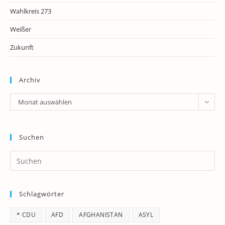
Wahlkreis 273
Weißer
Zukunft
Archiv
Archiv
Monat auswählen
Suchen
Pr
Es
to
Schlagwörter
clo
th
* CDU
AFD
AFGHANISTAN
ASYL
se