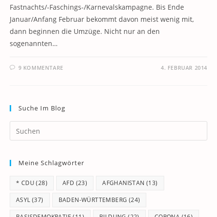
Fastnachts/-Faschings-/Karnevalskampagne. Bis Ende
Januar/Anfang Februar bekommt davon meist wenig mit,
dann beginnen die Umzüge. Nicht nur an den
sogenannten…
9 KOMMENTARE
4. FEBRUAR 2014
Suche Im Blog
Pr
Es
to
Meine Schlagwörter
clo
th
* CDU
(28)
AFD
(23)
AFGHANISTAN
(13)
se
pan
ASYL
(37)
BADEN-WÜRTTEMBERG
(24)
BASISDEMOKRATIE
(11)
BILDUNG
(22)
CORONA
(16)