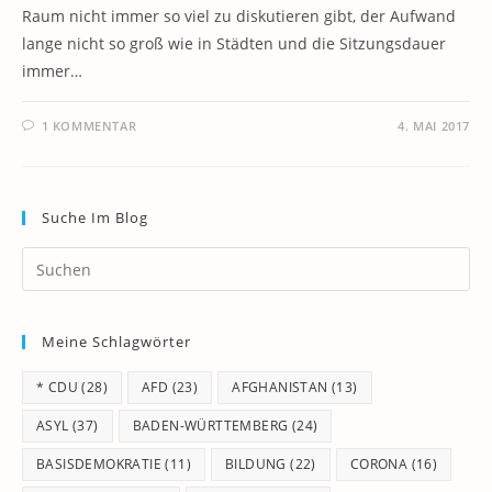
Raum nicht immer so viel zu diskutieren gibt, der Aufwand
lange nicht so groß wie in Städten und die Sitzungsdauer
immer…
1 KOMMENTAR
4. MAI 2017
Suche Im Blog
Pr
Es
to
Meine Schlagwörter
clo
th
* CDU
(28)
AFD
(23)
AFGHANISTAN
(13)
se
pan
ASYL
(37)
BADEN-WÜRTTEMBERG
(24)
BASISDEMOKRATIE
(11)
BILDUNG
(22)
CORONA
(16)