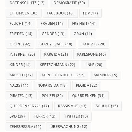
DATENSCHUTZ
(13)
DEMOKRATIE
(39)
ETTLINGEN
(30)
FACEBOOK
(16)
FDP
(17)
FLUCHT
(14)
FRAUEN
(14)
FREIHEIT
(14)
FRIEDEN
(14)
GENDER
(13)
GRÜN
(11)
GRÜNE
(92)
GÜZEY ISRAEL
(18)
HARTZ IV
(20)
INTERNET
(20)
KARGIDA
(21)
KARLSRUHE
(46)
KINDER
(14)
KRETSCHMANN
(22)
LINKE
(20)
MALSCH
(37)
MENSCHENRECHTE
(12)
MÄNNER
(15)
NAZIS
(11)
NOKARGIDA
(18)
PEGIDA
(22)
PIRATEN
(13)
POLIZEI
(22)
QUERDENKEN
(31)
QUERDENKEN721
(17)
RASSISMUS
(13)
SCHULE
(15)
SPD
(39)
TERROR
(13)
TWITTER
(16)
ZENSURSULA
(11)
ÜBERWACHUNG
(12)