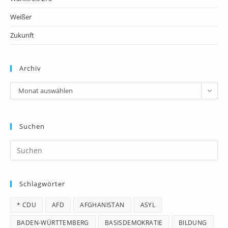
Weißer
Zukunft
Archiv
Archiv
Monat auswählen
Suchen
Pr
Es
to
Schlagwörter
clo
th
* CDU
AFD
AFGHANISTAN
ASYL
se
pan
BADEN-WÜRTTEMBERG
BASISDEMOKRATIE
BILDUNG