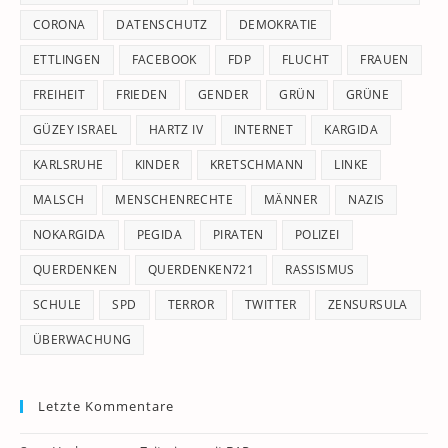
CORONA
DATENSCHUTZ
DEMOKRATIE
ETTLINGEN
FACEBOOK
FDP
FLUCHT
FRAUEN
FREIHEIT
FRIEDEN
GENDER
GRÜN
GRÜNE
GÜZEY ISRAEL
HARTZ IV
INTERNET
KARGIDA
KARLSRUHE
KINDER
KRETSCHMANN
LINKE
MALSCH
MENSCHENRECHTE
MÄNNER
NAZIS
NOKARGIDA
PEGIDA
PIRATEN
POLIZEI
QUERDENKEN
QUERDENKEN721
RASSISMUS
SCHULE
SPD
TERROR
TWITTER
ZENSURSULA
ÜBERWACHUNG
Letzte Kommentare