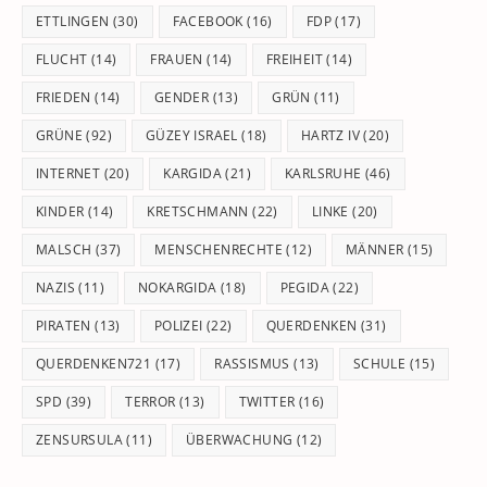
ETTLINGEN
(30)
FACEBOOK
(16)
FDP
(17)
FLUCHT
(14)
FRAUEN
(14)
FREIHEIT
(14)
FRIEDEN
(14)
GENDER
(13)
GRÜN
(11)
GRÜNE
(92)
GÜZEY ISRAEL
(18)
HARTZ IV
(20)
INTERNET
(20)
KARGIDA
(21)
KARLSRUHE
(46)
KINDER
(14)
KRETSCHMANN
(22)
LINKE
(20)
MALSCH
(37)
MENSCHENRECHTE
(12)
MÄNNER
(15)
NAZIS
(11)
NOKARGIDA
(18)
PEGIDA
(22)
PIRATEN
(13)
POLIZEI
(22)
QUERDENKEN
(31)
QUERDENKEN721
(17)
RASSISMUS
(13)
SCHULE
(15)
SPD
(39)
TERROR
(13)
TWITTER
(16)
ZENSURSULA
(11)
ÜBERWACHUNG
(12)