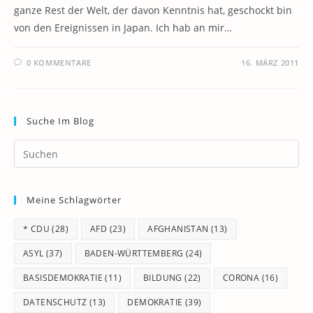
ganze Rest der Welt, der davon Kenntnis hat, geschockt bin
von den Ereignissen in Japan. Ich hab an mir…
0 KOMMENTARE
16. MÄRZ 2011
Suche Im Blog
Pr
Es
to
Meine Schlagwörter
clo
th
* CDU
(28)
AFD
(23)
AFGHANISTAN
(13)
se
pan
ASYL
(37)
BADEN-WÜRTTEMBERG
(24)
BASISDEMOKRATIE
(11)
BILDUNG
(22)
CORONA
(16)
DATENSCHUTZ
(13)
DEMOKRATIE
(39)