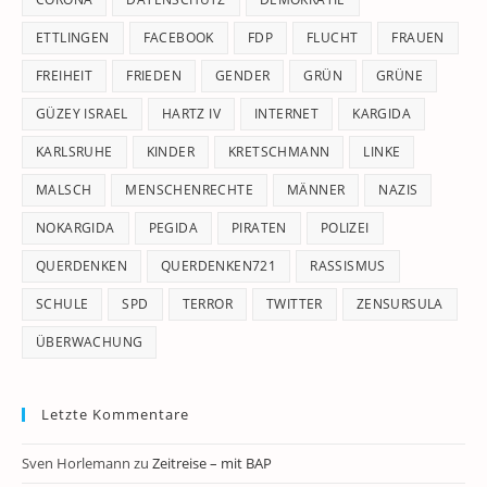
ETTLINGEN
FACEBOOK
FDP
FLUCHT
FRAUEN
FREIHEIT
FRIEDEN
GENDER
GRÜN
GRÜNE
GÜZEY ISRAEL
HARTZ IV
INTERNET
KARGIDA
KARLSRUHE
KINDER
KRETSCHMANN
LINKE
MALSCH
MENSCHENRECHTE
MÄNNER
NAZIS
NOKARGIDA
PEGIDA
PIRATEN
POLIZEI
QUERDENKEN
QUERDENKEN721
RASSISMUS
SCHULE
SPD
TERROR
TWITTER
ZENSURSULA
ÜBERWACHUNG
Letzte Kommentare
Sven Horlemann
zu
Zeitreise – mit BAP