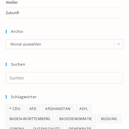
Weißer
Zukunft
Archiv
Archiv
Monat auswählen
Suchen
Pr
Es
to
Schlagwörter
clo
th
* CDU
AFD
AFGHANISTAN
ASYL
se
pan
BADEN-WÜRTTEMBERG
BASISDEMOKRATIE
BILDUNG
CORONA
DATENSCHUTZ
DEMOKRATIE