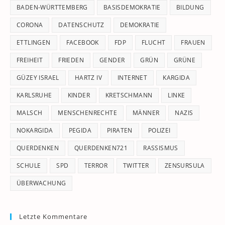
pan
BADEN-WÜRTTEMBERG
BASISDEMOKRATIE
BILDUNG
CORONA
DATENSCHUTZ
DEMOKRATIE
ETTLINGEN
FACEBOOK
FDP
FLUCHT
FRAUEN
FREIHEIT
FRIEDEN
GENDER
GRÜN
GRÜNE
GÜZEY ISRAEL
HARTZ IV
INTERNET
KARGIDA
KARLSRUHE
KINDER
KRETSCHMANN
LINKE
MALSCH
MENSCHENRECHTE
MÄNNER
NAZIS
NOKARGIDA
PEGIDA
PIRATEN
POLIZEI
QUERDENKEN
QUERDENKEN721
RASSISMUS
SCHULE
SPD
TERROR
TWITTER
ZENSURSULA
ÜBERWACHUNG
Letzte Kommentare