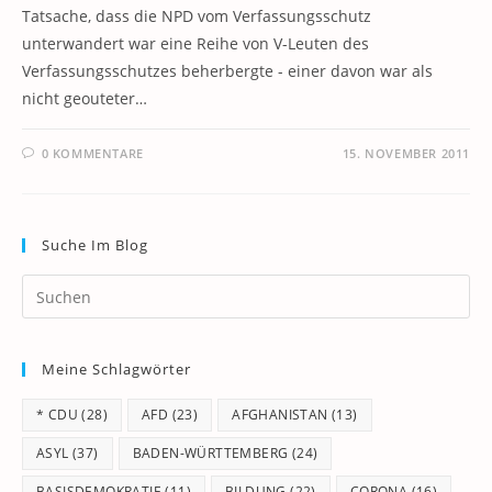
Tatsache, dass die NPD vom Verfassungsschutz
unterwandert war eine Reihe von V-Leuten des
Verfassungsschutzes beherbergte - einer davon war als
nicht geouteter…
0 KOMMENTARE
15. NOVEMBER 2011
Suche Im Blog
Pr
Es
to
Meine Schlagwörter
clo
th
* CDU
(28)
AFD
(23)
AFGHANISTAN
(13)
se
pan
ASYL
(37)
BADEN-WÜRTTEMBERG
(24)
BASISDEMOKRATIE
(11)
BILDUNG
(22)
CORONA
(16)