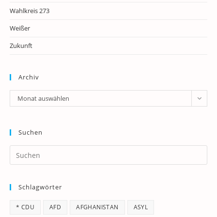
Wahlkreis 273
Weißer
Zukunft
Archiv
Archiv
Monat auswählen
Suchen
Pr
Es
to
Schlagwörter
clo
th
* CDU
AFD
AFGHANISTAN
ASYL
se