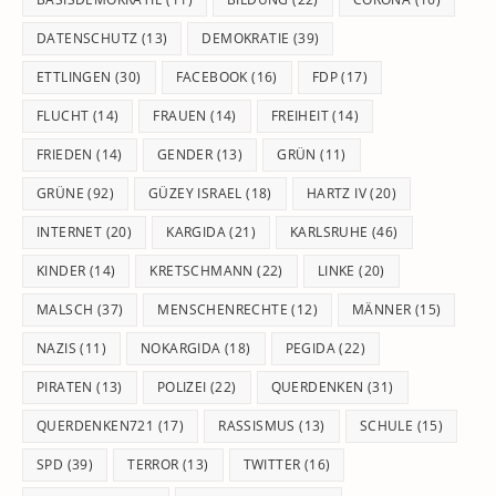
DATENSCHUTZ
(13)
DEMOKRATIE
(39)
ETTLINGEN
(30)
FACEBOOK
(16)
FDP
(17)
FLUCHT
(14)
FRAUEN
(14)
FREIHEIT
(14)
FRIEDEN
(14)
GENDER
(13)
GRÜN
(11)
GRÜNE
(92)
GÜZEY ISRAEL
(18)
HARTZ IV
(20)
INTERNET
(20)
KARGIDA
(21)
KARLSRUHE
(46)
KINDER
(14)
KRETSCHMANN
(22)
LINKE
(20)
MALSCH
(37)
MENSCHENRECHTE
(12)
MÄNNER
(15)
NAZIS
(11)
NOKARGIDA
(18)
PEGIDA
(22)
PIRATEN
(13)
POLIZEI
(22)
QUERDENKEN
(31)
QUERDENKEN721
(17)
RASSISMUS
(13)
SCHULE
(15)
SPD
(39)
TERROR
(13)
TWITTER
(16)