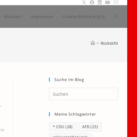
Website-
Mundart
Impressum
Cookie-Richtlinie (EU)
Suche
>
Rücksicht
umschalte
Suche Im Blog
Press
Escape
to
r
Meine Schlagwörter
close
the
* CDU
(28)
AFD
(23)
search
016