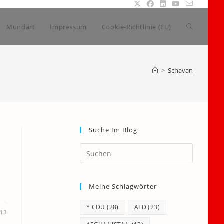
Website-
Mundart
Impressum
Cookie-Richtlinie (EU)
Suche
>
Schavan
umschalte
Suche Im Blog
Press
Escape
to
Meine Schlagwörter
close
the
* CDU
(28)
AFD
(23)
search
013