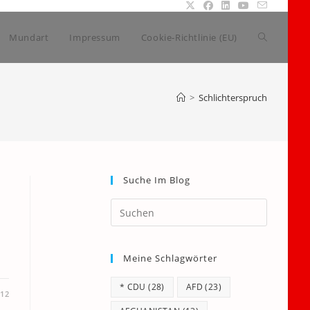
Website-
Mundart
Impressum
Cookie-Richtlinie (EU)
Suche
>
Schlichterspruch
umschalte
Suche Im Blog
Press
Escape
to
Meine Schlagwörter
close
the
* CDU
(28)
AFD
(23)
search
012