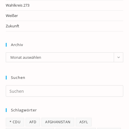
Wahlkreis 273
Weißer
Zukunft
Archiv
Archiv
Monat auswählen
Suchen
Pr
Es
to
Schlagwörter
clo
th
* CDU
AFD
AFGHANISTAN
ASYL
se