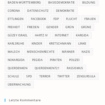
pan
BADEN-WÜRTTEMBERG
BASISDEMOKRATIE
BILDUNG
CORONA
DATENSCHUTZ
DEMOKRATIE
ETTLINGEN
FACEBOOK
FDP
FLUCHT
FRAUEN
FREIHEIT
FRIEDEN
GENDER
GRÜN
GRÜNE
GÜZEY ISRAEL
HARTZ IV
INTERNET
KARGIDA
KARLSRUHE
KINDER
KRETSCHMANN
LINKE
MALSCH
MENSCHENRECHTE
MÄNNER
NAZIS
NOKARGIDA
PEGIDA
PIRATEN
POLIZEI
QUERDENKEN
QUERDENKEN721
RASSISMUS
SCHULE
SPD
TERROR
TWITTER
ZENSURSULA
ÜBERWACHUNG
Letzte Kommentare