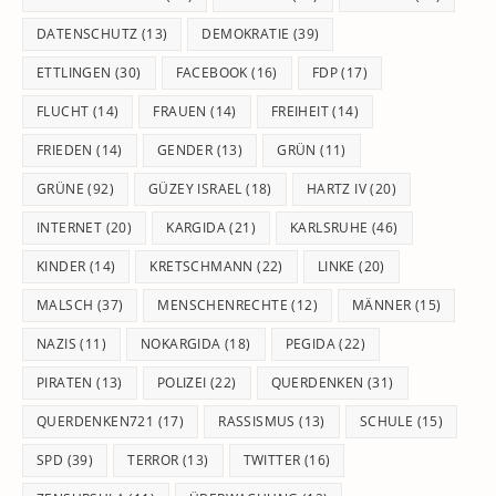
DATENSCHUTZ
(13)
DEMOKRATIE
(39)
ETTLINGEN
(30)
FACEBOOK
(16)
FDP
(17)
FLUCHT
(14)
FRAUEN
(14)
FREIHEIT
(14)
FRIEDEN
(14)
GENDER
(13)
GRÜN
(11)
GRÜNE
(92)
GÜZEY ISRAEL
(18)
HARTZ IV
(20)
INTERNET
(20)
KARGIDA
(21)
KARLSRUHE
(46)
KINDER
(14)
KRETSCHMANN
(22)
LINKE
(20)
MALSCH
(37)
MENSCHENRECHTE
(12)
MÄNNER
(15)
NAZIS
(11)
NOKARGIDA
(18)
PEGIDA
(22)
PIRATEN
(13)
POLIZEI
(22)
QUERDENKEN
(31)
QUERDENKEN721
(17)
RASSISMUS
(13)
SCHULE
(15)
SPD
(39)
TERROR
(13)
TWITTER
(16)