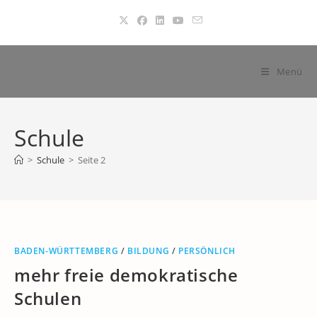
Zum
Inhalt
springen
Menü
Schule
>
Schule
>
Seite 2
BADEN-WÜRTTEMBERG
/
BILDUNG
/
PERSÖNLICH
mehr freie demokratische
Schulen