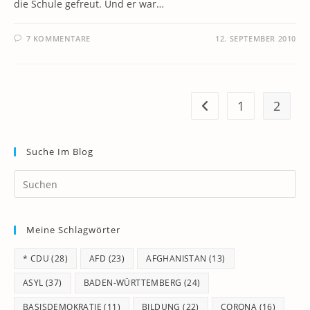
die Schule gefreut. Und er war…
7 KOMMENTARE
12. SEPTEMBER 2010
1
2
Zur vorherigen Seite
Suche Im Blog
Pr
Es
to
Meine Schlagwörter
clo
th
* CDU
(28)
AFD
(23)
AFGHANISTAN
(13)
se
pan
ASYL
(37)
BADEN-WÜRTTEMBERG
(24)
BASISDEMOKRATIE
(11)
BILDUNG
(22)
CORONA
(16)