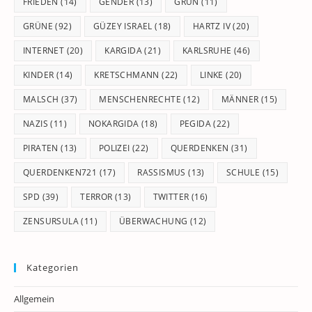
FRIEDEN
(14)
GENDER
(13)
GRÜN
(11)
GRÜNE
(92)
GÜZEY ISRAEL
(18)
HARTZ IV
(20)
INTERNET
(20)
KARGIDA
(21)
KARLSRUHE
(46)
KINDER
(14)
KRETSCHMANN
(22)
LINKE
(20)
MALSCH
(37)
MENSCHENRECHTE
(12)
MÄNNER
(15)
NAZIS
(11)
NOKARGIDA
(18)
PEGIDA
(22)
PIRATEN
(13)
POLIZEI
(22)
QUERDENKEN
(31)
QUERDENKEN721
(17)
RASSISMUS
(13)
SCHULE
(15)
SPD
(39)
TERROR
(13)
TWITTER
(16)
ZENSURSULA
(11)
ÜBERWACHUNG
(12)
Kategorien
Allgemein