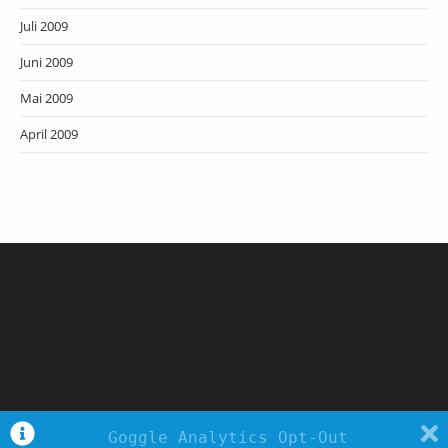
Juli 2009
Juni 2009
Mai 2009
April 2009
Goggle Analytics Opt-Out
Copyright - WordPress Theme by OceanWP