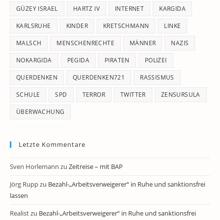
GÜZEY ISRAEL
HARTZ IV
INTERNET
KARGIDA
KARLSRUHE
KINDER
KRETSCHMANN
LINKE
MALSCH
MENSCHENRECHTE
MÄNNER
NAZIS
NOKARGIDA
PEGIDA
PIRATEN
POLIZEI
QUERDENKEN
QUERDENKEN721
RASSISMUS
SCHULE
SPD
TERROR
TWITTER
ZENSURSULA
ÜBERWACHUNG
Letzte Kommentare
Sven Horlemann
zu
Zeitreise – mit BAP
Jörg Rupp
zu
Bezahl-„Arbeitsverweigerer“ in Ruhe und sanktionsfrei
lassen
Realist
zu
Bezahl-„Arbeitsverweigerer“ in Ruhe und sanktionsfrei