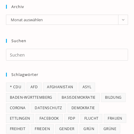
Archiv
Archiv
Monat auswählen
Suchen
Pr
Es
to
Schlagwörter
clo
th
* CDU
AFD
AFGHANISTAN
ASYL
se
pan
BADEN-WÜRTTEMBERG
BASISDEMOKRATIE
BILDUNG
CORONA
DATENSCHUTZ
DEMOKRATIE
ETTLINGEN
FACEBOOK
FDP
FLUCHT
FRAUEN
FREIHEIT
FRIEDEN
GENDER
GRÜN
GRÜNE