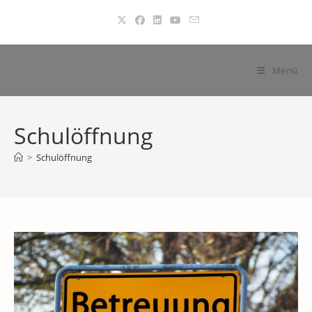
Zum
Inhalt
springen
Menü
Schulöffnung
>
Schulöffnung