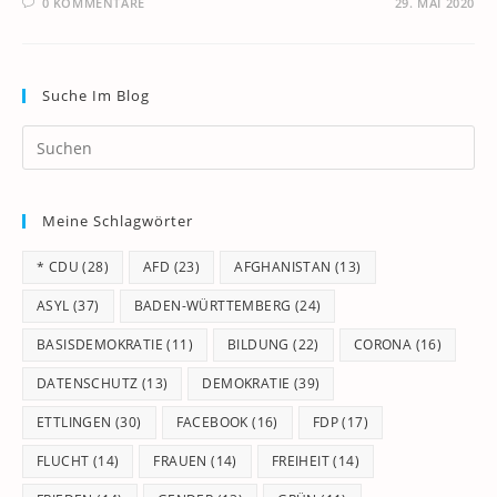
0 KOMMENTARE
29. MAI 2020
Suche Im Blog
Pr
Es
to
Meine Schlagwörter
clo
th
* CDU
(28)
AFD
(23)
AFGHANISTAN
(13)
se
pan
ASYL
(37)
BADEN-WÜRTTEMBERG
(24)
BASISDEMOKRATIE
(11)
BILDUNG
(22)
CORONA
(16)
DATENSCHUTZ
(13)
DEMOKRATIE
(39)
ETTLINGEN
(30)
FACEBOOK
(16)
FDP
(17)
FLUCHT
(14)
FRAUEN
(14)
FREIHEIT
(14)