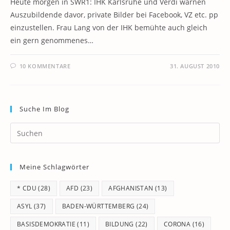
Heute morgen in SWR1: IHK Karlsruhe und Verdi warnen
Auszubildende davor, private Bilder bei Facebook, VZ etc. pp
einzustellen. Frau Lang von der IHK bemühte auch gleich
ein gern genommenes…
10 KOMMENTARE
31. AUGUST 2010
Suche Im Blog
Pr
Es
to
Meine Schlagwörter
clo
th
* CDU
(28)
AFD
(23)
AFGHANISTAN
(13)
se
pan
ASYL
(37)
BADEN-WÜRTTEMBERG
(24)
BASISDEMOKRATIE
(11)
BILDUNG
(22)
CORONA
(16)