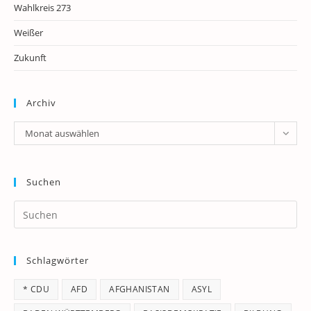
Wahlkreis 273
Weißer
Zukunft
Archiv
Archiv
Monat auswählen
Suchen
Pr
Es
to
Schlagwörter
clo
th
* CDU
AFD
AFGHANISTAN
ASYL
se