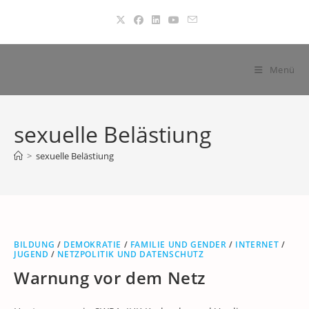
Zum
Inhalt
springen
Menü
sexuelle Belästiung
>
sexuelle Belästiung
BILDUNG
/
DEMOKRATIE
/
FAMILIE UND GENDER
/
INTERNET
/
JUGEND
/
NETZPOLITIK UND DATENSCHUTZ
Warnung vor dem Netz