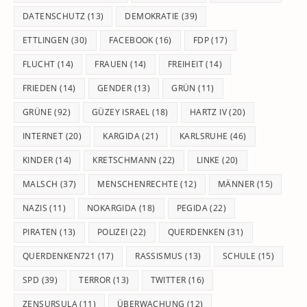
DATENSCHUTZ
(13)
DEMOKRATIE
(39)
ETTLINGEN
(30)
FACEBOOK
(16)
FDP
(17)
FLUCHT
(14)
FRAUEN
(14)
FREIHEIT
(14)
FRIEDEN
(14)
GENDER
(13)
GRÜN
(11)
GRÜNE
(92)
GÜZEY ISRAEL
(18)
HARTZ IV
(20)
INTERNET
(20)
KARGIDA
(21)
KARLSRUHE
(46)
KINDER
(14)
KRETSCHMANN
(22)
LINKE
(20)
MALSCH
(37)
MENSCHENRECHTE
(12)
MÄNNER
(15)
NAZIS
(11)
NOKARGIDA
(18)
PEGIDA
(22)
PIRATEN
(13)
POLIZEI
(22)
QUERDENKEN
(31)
QUERDENKEN721
(17)
RASSISMUS
(13)
SCHULE
(15)
SPD
(39)
TERROR
(13)
TWITTER
(16)
ZENSURSULA
(11)
ÜBERWACHUNG
(12)