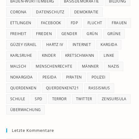
pan
BADEN-WÜRTTEMBERG
BASISDEMOKRATIE
BILDUNG
CORONA
DATENSCHUTZ
DEMOKRATIE
ETTLINGEN
FACEBOOK
FDP
FLUCHT
FRAUEN
FREIHEIT
FRIEDEN
GENDER
GRÜN
GRÜNE
GÜZEY ISRAEL
HARTZ IV
INTERNET
KARGIDA
KARLSRUHE
KINDER
KRETSCHMANN
LINKE
MALSCH
MENSCHENRECHTE
MÄNNER
NAZIS
NOKARGIDA
PEGIDA
PIRATEN
POLIZEI
QUERDENKEN
QUERDENKEN721
RASSISMUS
SCHULE
SPD
TERROR
TWITTER
ZENSURSULA
ÜBERWACHUNG
Letzte Kommentare