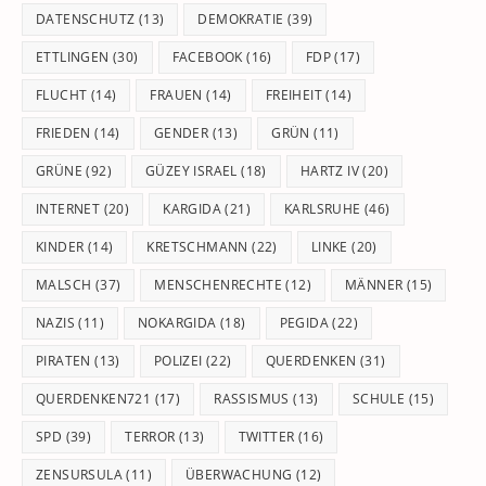
DATENSCHUTZ
(13)
DEMOKRATIE
(39)
ETTLINGEN
(30)
FACEBOOK
(16)
FDP
(17)
FLUCHT
(14)
FRAUEN
(14)
FREIHEIT
(14)
FRIEDEN
(14)
GENDER
(13)
GRÜN
(11)
GRÜNE
(92)
GÜZEY ISRAEL
(18)
HARTZ IV
(20)
INTERNET
(20)
KARGIDA
(21)
KARLSRUHE
(46)
KINDER
(14)
KRETSCHMANN
(22)
LINKE
(20)
MALSCH
(37)
MENSCHENRECHTE
(12)
MÄNNER
(15)
NAZIS
(11)
NOKARGIDA
(18)
PEGIDA
(22)
PIRATEN
(13)
POLIZEI
(22)
QUERDENKEN
(31)
QUERDENKEN721
(17)
RASSISMUS
(13)
SCHULE
(15)
SPD
(39)
TERROR
(13)
TWITTER
(16)
ZENSURSULA
(11)
ÜBERWACHUNG
(12)