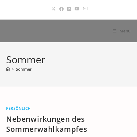
Zum
Inhalt
springen
Menü
Sommer
>
Sommer
PERSÖNLICH
Nebenwirkungen des
Sommerwahlkampfes