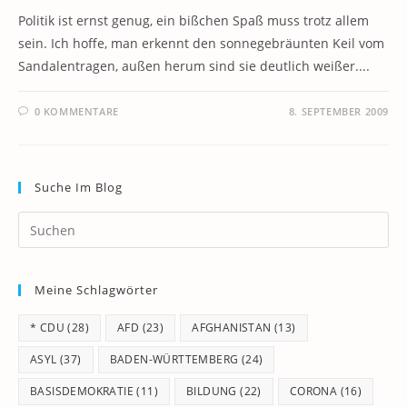
Politik ist ernst genug, ein bißchen Spaß muss trotz allem
sein. Ich hoffe, man erkennt den sonnegebräunten Keil vom
Sandalentragen, außen herum sind sie deutlich weißer....
0 KOMMENTARE
8. SEPTEMBER 2009
Suche Im Blog
Pr
Es
to
Meine Schlagwörter
clo
th
* CDU
(28)
AFD
(23)
AFGHANISTAN
(13)
se
pan
ASYL
(37)
BADEN-WÜRTTEMBERG
(24)
BASISDEMOKRATIE
(11)
BILDUNG
(22)
CORONA
(16)