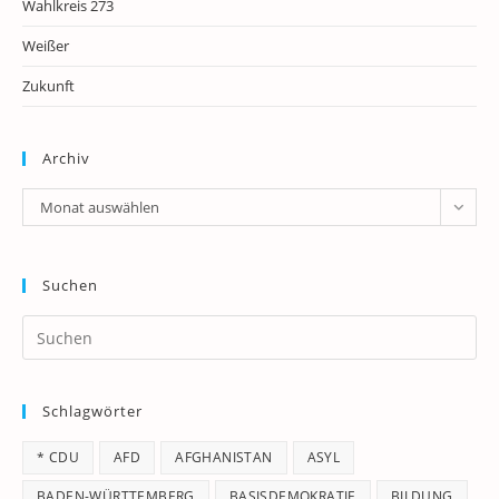
Wahlkreis 273
Weißer
Zukunft
Archiv
Archiv
Monat auswählen
Suchen
Pr
Es
to
Schlagwörter
clo
th
* CDU
AFD
AFGHANISTAN
ASYL
se
pan
BADEN-WÜRTTEMBERG
BASISDEMOKRATIE
BILDUNG