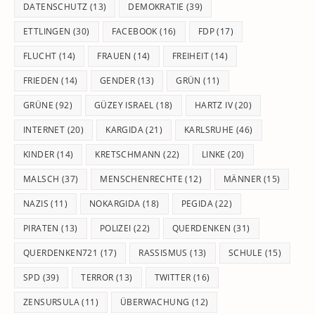
DATENSCHUTZ
(13)
DEMOKRATIE
(39)
ETTLINGEN
(30)
FACEBOOK
(16)
FDP
(17)
FLUCHT
(14)
FRAUEN
(14)
FREIHEIT
(14)
FRIEDEN
(14)
GENDER
(13)
GRÜN
(11)
GRÜNE
(92)
GÜZEY ISRAEL
(18)
HARTZ IV
(20)
INTERNET
(20)
KARGIDA
(21)
KARLSRUHE
(46)
KINDER
(14)
KRETSCHMANN
(22)
LINKE
(20)
MALSCH
(37)
MENSCHENRECHTE
(12)
MÄNNER
(15)
NAZIS
(11)
NOKARGIDA
(18)
PEGIDA
(22)
PIRATEN
(13)
POLIZEI
(22)
QUERDENKEN
(31)
QUERDENKEN721
(17)
RASSISMUS
(13)
SCHULE
(15)
SPD
(39)
TERROR
(13)
TWITTER
(16)
ZENSURSULA
(11)
ÜBERWACHUNG
(12)