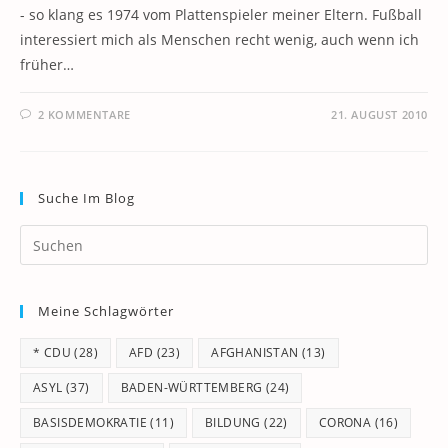
- so klang es 1974 vom Plattenspieler meiner Eltern. Fußball
interessiert mich als Menschen recht wenig, auch wenn ich
früher…
2 KOMMENTARE
21. AUGUST 2010
Suche Im Blog
Pr
Es
to
Meine Schlagwörter
clo
th
* CDU
(28)
AFD
(23)
AFGHANISTAN
(13)
se
pan
ASYL
(37)
BADEN-WÜRTTEMBERG
(24)
BASISDEMOKRATIE
(11)
BILDUNG
(22)
CORONA
(16)