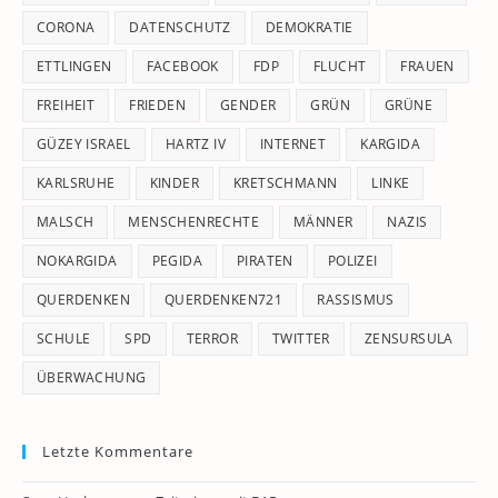
CORONA
DATENSCHUTZ
DEMOKRATIE
ETTLINGEN
FACEBOOK
FDP
FLUCHT
FRAUEN
FREIHEIT
FRIEDEN
GENDER
GRÜN
GRÜNE
GÜZEY ISRAEL
HARTZ IV
INTERNET
KARGIDA
KARLSRUHE
KINDER
KRETSCHMANN
LINKE
MALSCH
MENSCHENRECHTE
MÄNNER
NAZIS
NOKARGIDA
PEGIDA
PIRATEN
POLIZEI
QUERDENKEN
QUERDENKEN721
RASSISMUS
SCHULE
SPD
TERROR
TWITTER
ZENSURSULA
ÜBERWACHUNG
Letzte Kommentare