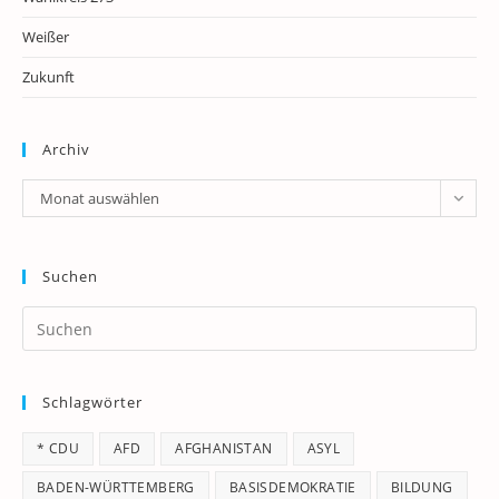
Weißer
Zukunft
Archiv
Archiv
Monat auswählen
Suchen
Pr
Es
to
Schlagwörter
clo
th
* CDU
AFD
AFGHANISTAN
ASYL
se
pan
BADEN-WÜRTTEMBERG
BASISDEMOKRATIE
BILDUNG