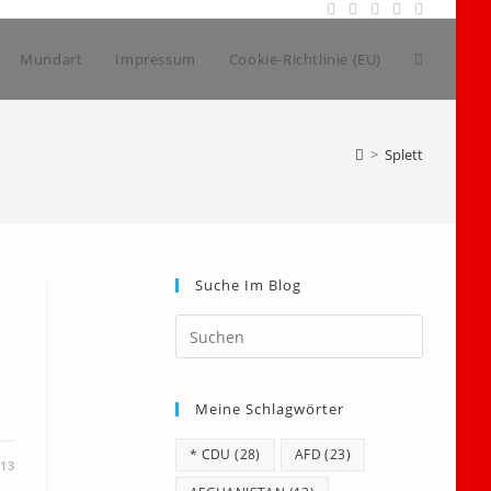
Website-
Mundart
Impressum
Cookie-Richtlinie (EU)
Suche
>
Splett
umschalt
Suche Im Blog
Press
Escape
to
Meine Schlagwörter
close
the
* CDU
(28)
AFD
(23)
search
013