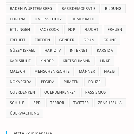
se
pan
BADEN-WÜRTTEMBERG
BASISDEMOKRATIE
BILDUNG
CORONA
DATENSCHUTZ
DEMOKRATIE
ETTLINGEN
FACEBOOK
FDP
FLUCHT
FRAUEN
FREIHEIT
FRIEDEN
GENDER
GRÜN
GRÜNE
GÜZEY ISRAEL
HARTZ IV
INTERNET
KARGIDA
KARLSRUHE
KINDER
KRETSCHMANN
LINKE
MALSCH
MENSCHENRECHTE
MÄNNER
NAZIS
NOKARGIDA
PEGIDA
PIRATEN
POLIZEI
QUERDENKEN
QUERDENKEN721
RASSISMUS
SCHULE
SPD
TERROR
TWITTER
ZENSURSULA
ÜBERWACHUNG
Letzte Kommentare