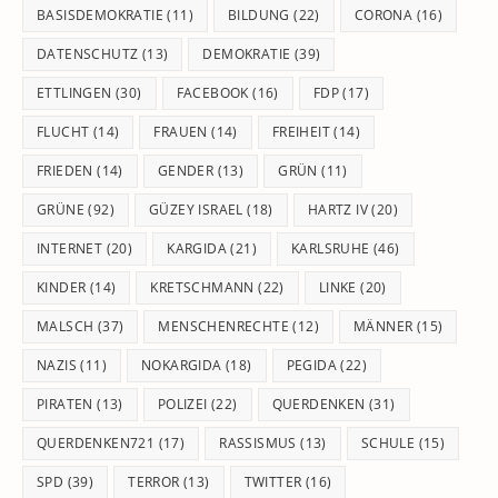
BASISDEMOKRATIE
(11)
BILDUNG
(22)
CORONA
(16)
DATENSCHUTZ
(13)
DEMOKRATIE
(39)
ETTLINGEN
(30)
FACEBOOK
(16)
FDP
(17)
FLUCHT
(14)
FRAUEN
(14)
FREIHEIT
(14)
FRIEDEN
(14)
GENDER
(13)
GRÜN
(11)
GRÜNE
(92)
GÜZEY ISRAEL
(18)
HARTZ IV
(20)
INTERNET
(20)
KARGIDA
(21)
KARLSRUHE
(46)
KINDER
(14)
KRETSCHMANN
(22)
LINKE
(20)
MALSCH
(37)
MENSCHENRECHTE
(12)
MÄNNER
(15)
NAZIS
(11)
NOKARGIDA
(18)
PEGIDA
(22)
PIRATEN
(13)
POLIZEI
(22)
QUERDENKEN
(31)
QUERDENKEN721
(17)
RASSISMUS
(13)
SCHULE
(15)
SPD
(39)
TERROR
(13)
TWITTER
(16)