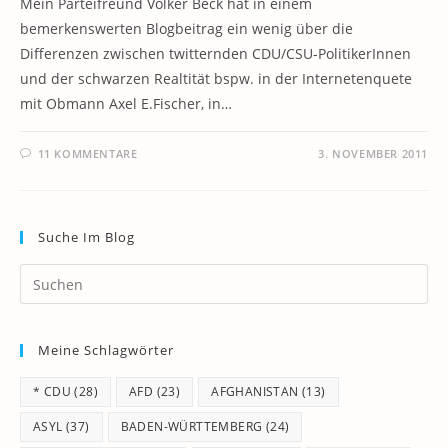
Mein Parteifreund Volker Beck hat in einem
bemerkenswerten Blogbeitrag ein wenig über die
Differenzen zwischen twitternden CDU/CSU-PolitikerInnen
und der schwarzen Realtität bspw. in der Internetenquete
mit Obmann Axel E.Fischer, in…
11 KOMMENTARE
3. NOVEMBER 2011
Suche Im Blog
Pr
Es
to
Meine Schlagwörter
clo
th
* CDU
(28)
AFD
(23)
AFGHANISTAN
(13)
se
pan
ASYL
(37)
BADEN-WÜRTTEMBERG
(24)