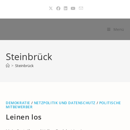
Zum
Inhalt
springen
Menü
Steinbrück
>
Steinbrück
DEMOKRATIE
/
NETZPOLITIK UND DATENSCHUTZ
/
POLITISCHE
MITBEWERBER
Leinen los