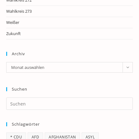
Wahlkreis 272
Wahlkreis 273
Weißer
Zukunft
Archiv
Archiv
Monat auswählen
Suchen
Pr
Es
to
Schlagwörter
clo
th
* CDU
AFD
AFGHANISTAN
ASYL