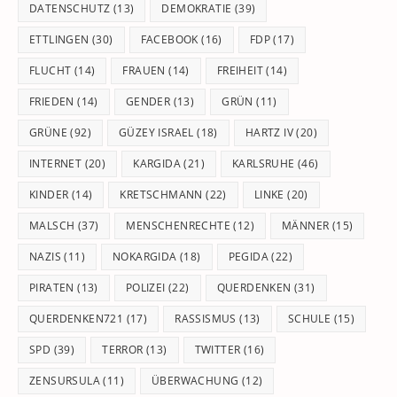
DATENSCHUTZ
(13)
DEMOKRATIE
(39)
ETTLINGEN
(30)
FACEBOOK
(16)
FDP
(17)
FLUCHT
(14)
FRAUEN
(14)
FREIHEIT
(14)
FRIEDEN
(14)
GENDER
(13)
GRÜN
(11)
GRÜNE
(92)
GÜZEY ISRAEL
(18)
HARTZ IV
(20)
INTERNET
(20)
KARGIDA
(21)
KARLSRUHE
(46)
KINDER
(14)
KRETSCHMANN
(22)
LINKE
(20)
MALSCH
(37)
MENSCHENRECHTE
(12)
MÄNNER
(15)
NAZIS
(11)
NOKARGIDA
(18)
PEGIDA
(22)
PIRATEN
(13)
POLIZEI
(22)
QUERDENKEN
(31)
QUERDENKEN721
(17)
RASSISMUS
(13)
SCHULE
(15)
SPD
(39)
TERROR
(13)
TWITTER
(16)
ZENSURSULA
(11)
ÜBERWACHUNG
(12)