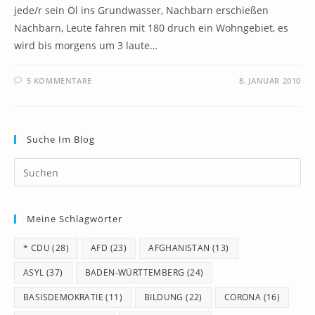
jede/r sein Öl ins Grundwasser, Nachbarn erschießen
Nachbarn, Leute fahren mit 180 druch ein Wohngebiet, es
wird bis morgens um 3 laute…
5 KOMMENTARE
8. JANUAR 2010
Suche Im Blog
Pr
Es
to
Meine Schlagwörter
clo
th
* CDU
(28)
AFD
(23)
AFGHANISTAN
(13)
se
pan
ASYL
(37)
BADEN-WÜRTTEMBERG
(24)
BASISDEMOKRATIE
(11)
BILDUNG
(22)
CORONA
(16)