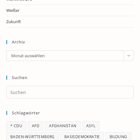
Weißer
Zukunft
Archiv
Archiv
Monat auswählen
Suchen
Pr
Es
to
Schlagwörter
clo
th
* CDU
AFD
AFGHANISTAN
ASYL
se
pan
BADEN-WÜRTTEMBERG
BASISDEMOKRATIE
BILDUNG