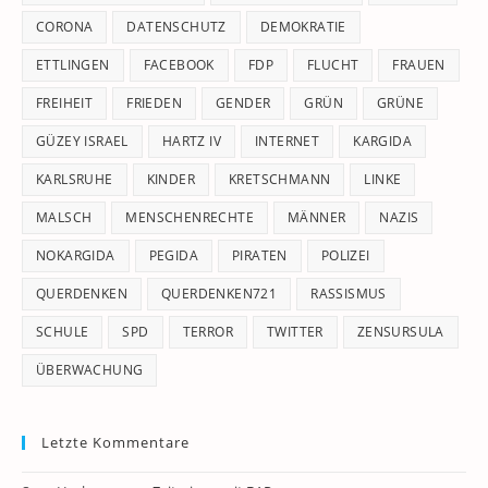
CORONA
DATENSCHUTZ
DEMOKRATIE
ETTLINGEN
FACEBOOK
FDP
FLUCHT
FRAUEN
FREIHEIT
FRIEDEN
GENDER
GRÜN
GRÜNE
GÜZEY ISRAEL
HARTZ IV
INTERNET
KARGIDA
KARLSRUHE
KINDER
KRETSCHMANN
LINKE
MALSCH
MENSCHENRECHTE
MÄNNER
NAZIS
NOKARGIDA
PEGIDA
PIRATEN
POLIZEI
QUERDENKEN
QUERDENKEN721
RASSISMUS
SCHULE
SPD
TERROR
TWITTER
ZENSURSULA
ÜBERWACHUNG
Letzte Kommentare