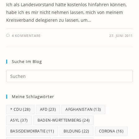
ich als Landesvorstand hätte kostenlos hinfahren können,
habe ich es mir nicht nehmen lassen, mich von meinem
Kreisverband delegieren zu lassen, um…
4 KOMMENTARE
27. JUNI 2011
Suche Im Blog
Pr
Es
to
Meine Schlagwörter
clo
th
* CDU
(28)
AFD
(23)
AFGHANISTAN
(13)
se
pan
ASYL
(37)
BADEN-WÜRTTEMBERG
(24)
BASISDEMOKRATIE
(11)
BILDUNG
(22)
CORONA
(16)