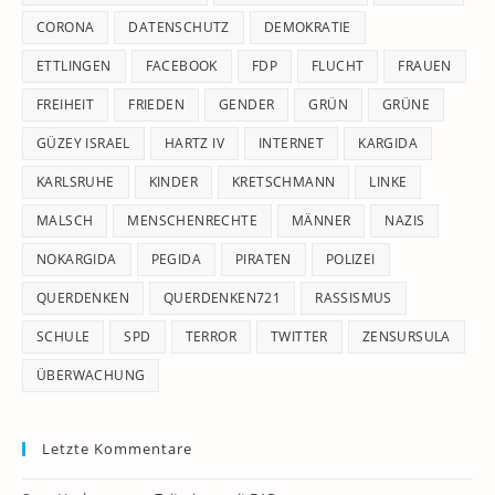
CORONA
DATENSCHUTZ
DEMOKRATIE
ETTLINGEN
FACEBOOK
FDP
FLUCHT
FRAUEN
FREIHEIT
FRIEDEN
GENDER
GRÜN
GRÜNE
GÜZEY ISRAEL
HARTZ IV
INTERNET
KARGIDA
KARLSRUHE
KINDER
KRETSCHMANN
LINKE
MALSCH
MENSCHENRECHTE
MÄNNER
NAZIS
NOKARGIDA
PEGIDA
PIRATEN
POLIZEI
QUERDENKEN
QUERDENKEN721
RASSISMUS
SCHULE
SPD
TERROR
TWITTER
ZENSURSULA
ÜBERWACHUNG
Letzte Kommentare