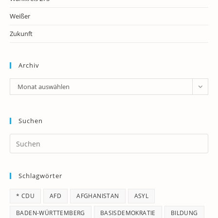
Weißer
Zukunft
Archiv
Archiv
Monat auswählen
Suchen
Pr
Es
to
Schlagwörter
clo
th
* CDU
AFD
AFGHANISTAN
ASYL
se
pan
BADEN-WÜRTTEMBERG
BASISDEMOKRATIE
BILDUNG