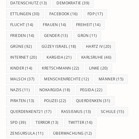
DATENSCHUTZ
(13)
DEMOKRATIE
(39)
ETTLINGEN
(30)
FACEBOOK
(16)
FDP
(17)
FLUCHT
(14)
FRAUEN
(14)
FREIHEIT
(14)
FRIEDEN
(14)
GENDER
(13)
GRÜN
(11)
GRÜNE
(92)
GÜZEY ISRAEL
(18)
HARTZ IV
(20)
INTERNET
(20)
KARGIDA
(21)
KARLSRUHE
(46)
KINDER
(14)
KRETSCHMANN
(22)
LINKE
(20)
MALSCH
(37)
MENSCHENRECHTE
(12)
MÄNNER
(15)
NAZIS
(11)
NOKARGIDA
(18)
PEGIDA
(22)
PIRATEN
(13)
POLIZEI
(22)
QUERDENKEN
(31)
QUERDENKEN721
(17)
RASSISMUS
(13)
SCHULE
(15)
SPD
(39)
TERROR
(13)
TWITTER
(16)
ZENSURSULA
(11)
ÜBERWACHUNG
(12)