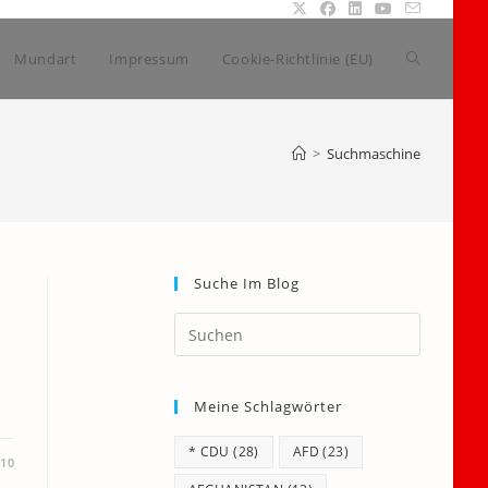
Website-
Mundart
Impressum
Cookie-Richtlinie (EU)
Suche
>
Suchmaschine
umschalte
Suche Im Blog
Press
Escape
to
Meine Schlagwörter
close
the
* CDU
(28)
AFD
(23)
search
010