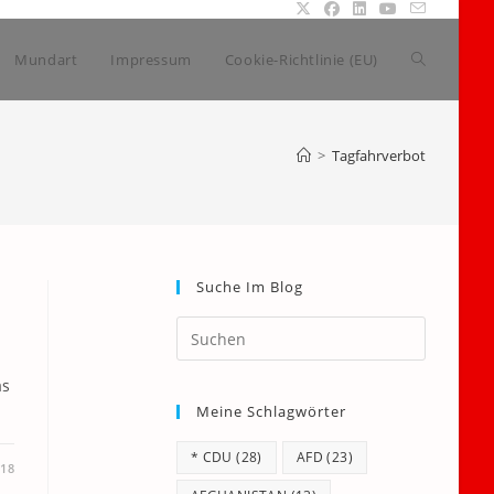
Website-
Mundart
Impressum
Cookie-Richtlinie (EU)
Suche
>
Tagfahrverbot
umschalte
Suche Im Blog
Press
Escape
to
as
Meine Schlagwörter
close
the
* CDU
(28)
AFD
(23)
search
018