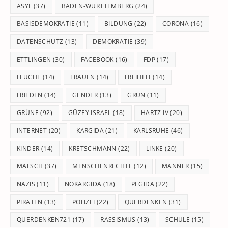
pan
ASYL
(37)
BADEN-WÜRTTEMBERG
(24)
BASISDEMOKRATIE
(11)
BILDUNG
(22)
CORONA
(16)
DATENSCHUTZ
(13)
DEMOKRATIE
(39)
ETTLINGEN
(30)
FACEBOOK
(16)
FDP
(17)
FLUCHT
(14)
FRAUEN
(14)
FREIHEIT
(14)
FRIEDEN
(14)
GENDER
(13)
GRÜN
(11)
GRÜNE
(92)
GÜZEY ISRAEL
(18)
HARTZ IV
(20)
INTERNET
(20)
KARGIDA
(21)
KARLSRUHE
(46)
KINDER
(14)
KRETSCHMANN
(22)
LINKE
(20)
MALSCH
(37)
MENSCHENRECHTE
(12)
MÄNNER
(15)
NAZIS
(11)
NOKARGIDA
(18)
PEGIDA
(22)
PIRATEN
(13)
POLIZEI
(22)
QUERDENKEN
(31)
QUERDENKEN721
(17)
RASSISMUS
(13)
SCHULE
(15)