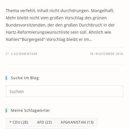
Thema verfehlt, Inhalt nicht durchdrungen. Mangelhaft.
Mehr bleibt nicht vom großen Vorschlag des grünen
Bundesvorsitzenden, der den großen Durchbruch in der
Hartz-Reformierungswunschliste sein soll. Ähnlich wie
Nahles'"Bürgergeld"-Vorschlag bleibt er im…
0 KOMMENTARE
18. NOVEMBER 2018
Suche Im Blog
Pr
Es
to
Meine Schlagwörter
clo
th
* CDU
(28)
AFD
(23)
AFGHANISTAN
(13)
se