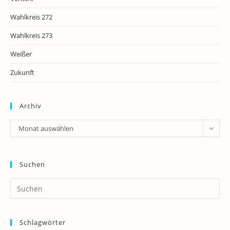
Wahlkreis 272
Wahlkreis 273
Weißer
Zukunft
Archiv
Archiv
Monat auswählen
Suchen
Pr
Es
to
Schlagwörter
clo