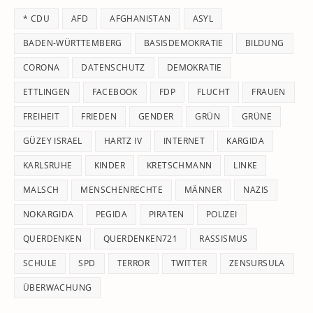
th
* CDU
AFD
AFGHANISTAN
ASYL
se
pan
BADEN-WÜRTTEMBERG
BASISDEMOKRATIE
BILDUNG
CORONA
DATENSCHUTZ
DEMOKRATIE
ETTLINGEN
FACEBOOK
FDP
FLUCHT
FRAUEN
FREIHEIT
FRIEDEN
GENDER
GRÜN
GRÜNE
GÜZEY ISRAEL
HARTZ IV
INTERNET
KARGIDA
KARLSRUHE
KINDER
KRETSCHMANN
LINKE
MALSCH
MENSCHENRECHTE
MÄNNER
NAZIS
NOKARGIDA
PEGIDA
PIRATEN
POLIZEI
QUERDENKEN
QUERDENKEN721
RASSISMUS
SCHULE
SPD
TERROR
TWITTER
ZENSURSULA
ÜBERWACHUNG