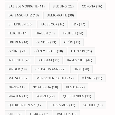
BASISDEMOKRATIE
(11)
BILDUNG
(22)
CORONA
(16)
DATENSCHUTZ
(13)
DEMOKRATIE
(39)
ETTLINGEN
(30)
FACEBOOK
(16)
FDP
(17)
FLUCHT
(14)
FRAUEN
(14)
FREIHEIT
(14)
FRIEDEN
(14)
GENDER
(13)
GRÜN
(11)
GRÜNE
(92)
GÜZEY ISRAEL
(18)
HARTZ IV
(20)
INTERNET
(20)
KARGIDA
(21)
KARLSRUHE
(46)
KINDER
(14)
KRETSCHMANN
(22)
LINKE
(20)
MALSCH
(37)
MENSCHENRECHTE
(12)
MÄNNER
(15)
NAZIS
(11)
NOKARGIDA
(18)
PEGIDA
(22)
PIRATEN
(13)
POLIZEI
(22)
QUERDENKEN
(31)
QUERDENKEN721
(17)
RASSISMUS
(13)
SCHULE
(15)
SPD
(39)
TERROR
(13)
TWITTER
(16)