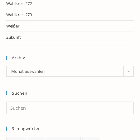
Wahlkreis 272
Wahlkreis 273
Weißer
Zukunft
Archiv
Archiv
Monat auswählen
Suchen
Pr
Es
to
Schlagwörter
clo
th