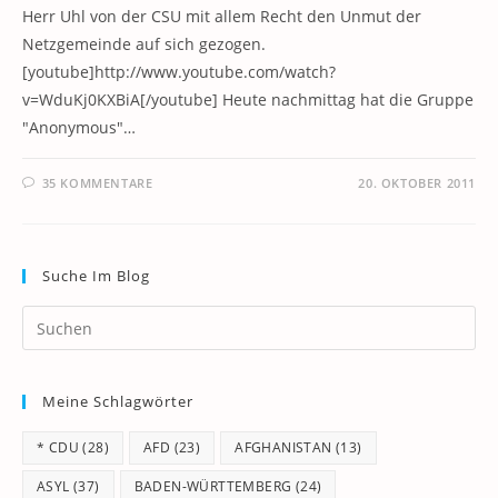
Herr Uhl von der CSU mit allem Recht den Unmut der
Netzgemeinde auf sich gezogen.
[youtube]http://www.youtube.com/watch?
v=WduKj0KXBiA[/youtube] Heute nachmittag hat die Gruppe
"Anonymous"…
35 KOMMENTARE
20. OKTOBER 2011
Suche Im Blog
Pr
Es
to
Meine Schlagwörter
clo
th
* CDU
(28)
AFD
(23)
AFGHANISTAN
(13)
se
pan
ASYL
(37)
BADEN-WÜRTTEMBERG
(24)