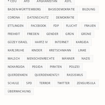
* CDU
AFD
AFGHANISTAN
ASYL
se
pan
BADEN-WÜRTTEMBERG
BASISDEMOKRATIE
BILDUNG
CORONA
DATENSCHUTZ
DEMOKRATIE
ETTLINGEN
FACEBOOK
FDP
FLUCHT
FRAUEN
FREIHEIT
FRIEDEN
GENDER
GRÜN
GRÜNE
GÜZEY ISRAEL
HARTZ IV
INTERNET
KARGIDA
KARLSRUHE
KINDER
KRETSCHMANN
LINKE
MALSCH
MENSCHENRECHTE
MÄNNER
NAZIS
NOKARGIDA
PEGIDA
PIRATEN
POLIZEI
QUERDENKEN
QUERDENKEN721
RASSISMUS
SCHULE
SPD
TERROR
TWITTER
ZENSURSULA
ÜBERWACHUNG