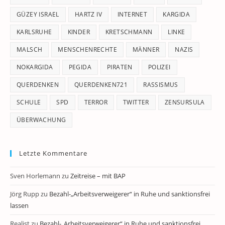
GÜZEY ISRAEL
HARTZ IV
INTERNET
KARGIDA
KARLSRUHE
KINDER
KRETSCHMANN
LINKE
MALSCH
MENSCHENRECHTE
MÄNNER
NAZIS
NOKARGIDA
PEGIDA
PIRATEN
POLIZEI
QUERDENKEN
QUERDENKEN721
RASSISMUS
SCHULE
SPD
TERROR
TWITTER
ZENSURSULA
ÜBERWACHUNG
Letzte Kommentare
Sven Horlemann
zu
Zeitreise – mit BAP
Jörg Rupp
zu
Bezahl-„Arbeitsverweigerer“ in Ruhe und sanktionsfrei
lassen
Realist
zu
Bezahl-„Arbeitsverweigerer“ in Ruhe und sanktionsfrei