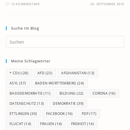
13 KOMMENTARE
26. SEPTEMBER 2010
Suche Im Blog
Pr
Es
to
Meine Schlagwörter
clo
th
* CDU
(28)
AFD
(23)
AFGHANISTAN
(13)
se
pan
ASYL
(37)
BADEN-WÜRTTEMBERG
(24)
BASISDEMOKRATIE
(11)
BILDUNG
(22)
CORONA
(16)
DATENSCHUTZ
(13)
DEMOKRATIE
(39)
ETTLINGEN
(30)
FACEBOOK
(16)
FDP
(17)
FLUCHT
(14)
FRAUEN
(14)
FREIHEIT
(14)