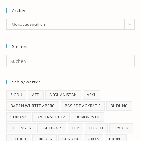
Archiv
Archiv
Monat auswählen
Suchen
Pr
Es
to
Schlagwörter
clo
th
* CDU
AFD
AFGHANISTAN
ASYL
se
pan
BADEN-WÜRTTEMBERG
BASISDEMOKRATIE
BILDUNG
CORONA
DATENSCHUTZ
DEMOKRATIE
ETTLINGEN
FACEBOOK
FDP
FLUCHT
FRAUEN
FREIHEIT
FRIEDEN
GENDER
GRÜN
GRÜNE