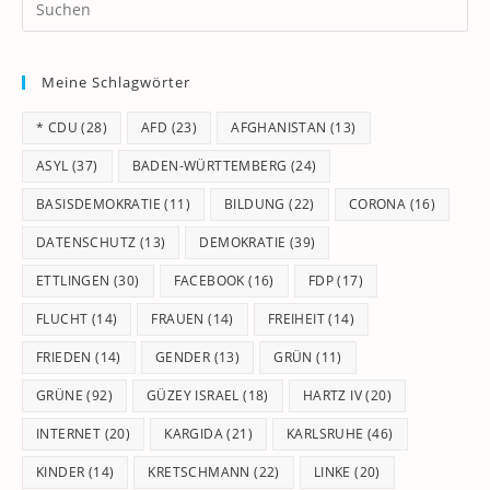
Pr
Es
to
Meine Schlagwörter
clo
th
* CDU
(28)
AFD
(23)
AFGHANISTAN
(13)
se
pan
ASYL
(37)
BADEN-WÜRTTEMBERG
(24)
BASISDEMOKRATIE
(11)
BILDUNG
(22)
CORONA
(16)
DATENSCHUTZ
(13)
DEMOKRATIE
(39)
ETTLINGEN
(30)
FACEBOOK
(16)
FDP
(17)
FLUCHT
(14)
FRAUEN
(14)
FREIHEIT
(14)
FRIEDEN
(14)
GENDER
(13)
GRÜN
(11)
GRÜNE
(92)
GÜZEY ISRAEL
(18)
HARTZ IV
(20)
INTERNET
(20)
KARGIDA
(21)
KARLSRUHE
(46)
KINDER
(14)
KRETSCHMANN
(22)
LINKE
(20)