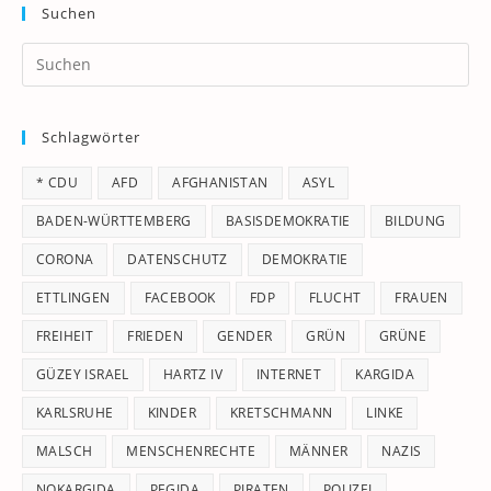
Suchen
Pr
Es
to
Schlagwörter
clo
th
* CDU
AFD
AFGHANISTAN
ASYL
se
pan
BADEN-WÜRTTEMBERG
BASISDEMOKRATIE
BILDUNG
CORONA
DATENSCHUTZ
DEMOKRATIE
ETTLINGEN
FACEBOOK
FDP
FLUCHT
FRAUEN
FREIHEIT
FRIEDEN
GENDER
GRÜN
GRÜNE
GÜZEY ISRAEL
HARTZ IV
INTERNET
KARGIDA
KARLSRUHE
KINDER
KRETSCHMANN
LINKE
MALSCH
MENSCHENRECHTE
MÄNNER
NAZIS
NOKARGIDA
PEGIDA
PIRATEN
POLIZEI