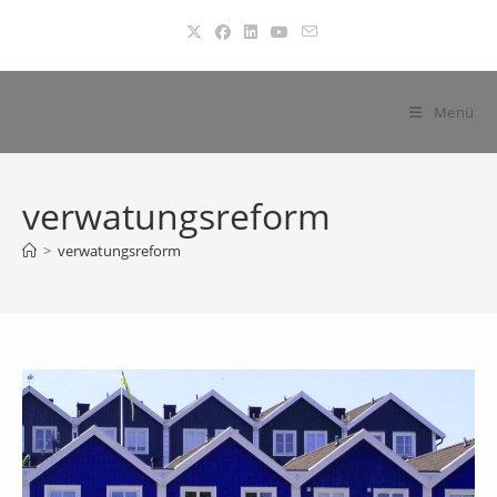
Zum
Inhalt
springen
Menü
verwatungsreform
>
verwatungsreform