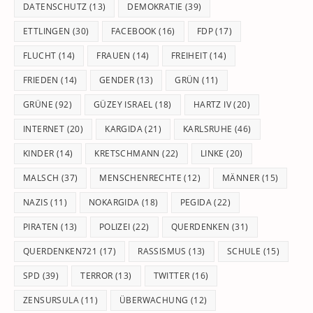
DATENSCHUTZ
(13)
DEMOKRATIE
(39)
ETTLINGEN
(30)
FACEBOOK
(16)
FDP
(17)
FLUCHT
(14)
FRAUEN
(14)
FREIHEIT
(14)
FRIEDEN
(14)
GENDER
(13)
GRÜN
(11)
GRÜNE
(92)
GÜZEY ISRAEL
(18)
HARTZ IV
(20)
INTERNET
(20)
KARGIDA
(21)
KARLSRUHE
(46)
KINDER
(14)
KRETSCHMANN
(22)
LINKE
(20)
MALSCH
(37)
MENSCHENRECHTE
(12)
MÄNNER
(15)
NAZIS
(11)
NOKARGIDA
(18)
PEGIDA
(22)
PIRATEN
(13)
POLIZEI
(22)
QUERDENKEN
(31)
QUERDENKEN721
(17)
RASSISMUS
(13)
SCHULE
(15)
SPD
(39)
TERROR
(13)
TWITTER
(16)
ZENSURSULA
(11)
ÜBERWACHUNG
(12)