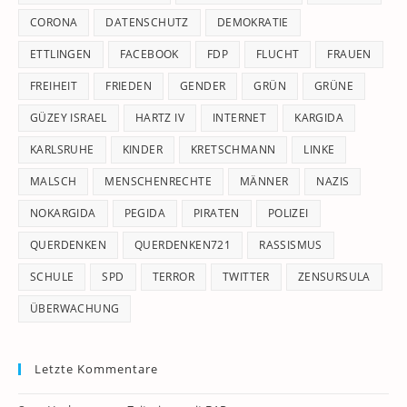
CORONA
DATENSCHUTZ
DEMOKRATIE
ETTLINGEN
FACEBOOK
FDP
FLUCHT
FRAUEN
FREIHEIT
FRIEDEN
GENDER
GRÜN
GRÜNE
GÜZEY ISRAEL
HARTZ IV
INTERNET
KARGIDA
KARLSRUHE
KINDER
KRETSCHMANN
LINKE
MALSCH
MENSCHENRECHTE
MÄNNER
NAZIS
NOKARGIDA
PEGIDA
PIRATEN
POLIZEI
QUERDENKEN
QUERDENKEN721
RASSISMUS
SCHULE
SPD
TERROR
TWITTER
ZENSURSULA
ÜBERWACHUNG
Letzte Kommentare