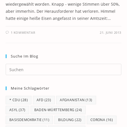
wiedergewählt worden. Knapp - wenige Stimmen über 50%,
aber immerhin. Der Herausforderer hat verloren. Himmel
hatte einige heiße Eisen angefasst in seiner Amtszeit:…
1 KOMMENTAR
21. JUNI 2013
Suche Im Blog
Pr
Es
to
Meine Schlagwörter
clo
th
* CDU
(28)
AFD
(23)
AFGHANISTAN
(13)
se
pan
ASYL
(37)
BADEN-WÜRTTEMBERG
(24)
BASISDEMOKRATIE
(11)
BILDUNG
(22)
CORONA
(16)