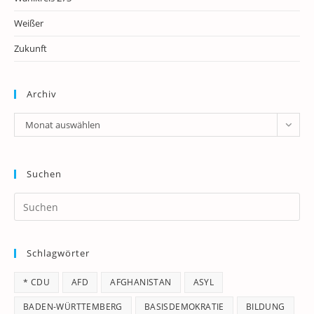
Weißer
Zukunft
Archiv
Archiv
Monat auswählen
Suchen
Pr
Es
to
Schlagwörter
clo
th
* CDU
AFD
AFGHANISTAN
ASYL
se
pan
BADEN-WÜRTTEMBERG
BASISDEMOKRATIE
BILDUNG