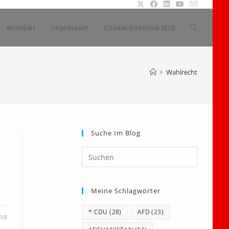
Website-
Mundart
Impressum
Cookie-Richtlinie (EU)
Suche
>
Wahlrecht
umschalte
Suche Im Blog
Press
Escape
to
Meine Schlagwörter
close
the
* CDU
(28)
AFD
(23)
search
010