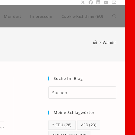
Website-
Mundart
Impressum
Cookie-Richtlinie (EU)
Suche
>
Wandel
umschalte
Suche Im Blog
Press
Escape
to
Meine Schlagwörter
close
the
* CDU
(28)
AFD
(23)
search
017