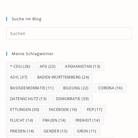
Suche Im Blog
Pr
Es
to
Meine Schlagwörter
clo
th
* CDU
(28)
AFD
(23)
AFGHANISTAN
(13)
se
pan
ASYL
(37)
BADEN-WÜRTTEMBERG
(24)
BASISDEMOKRATIE
(11)
BILDUNG
(22)
CORONA
(16)
DATENSCHUTZ
(13)
DEMOKRATIE
(39)
ETTLINGEN
(30)
FACEBOOK
(16)
FDP
(17)
FLUCHT
(14)
FRAUEN
(14)
FREIHEIT
(14)
FRIEDEN
(14)
GENDER
(13)
GRÜN
(11)