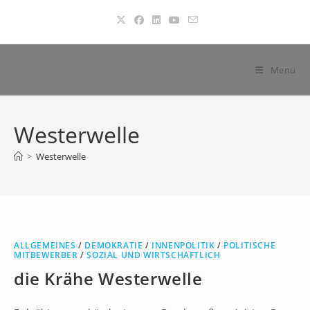
Zum
Inhalt
springen
Menü
Westerwelle
>
Westerwelle
ALLGEMEINES
/
DEMOKRATIE
/
INNENPOLITIK
/
POLITISCHE
MITBEWERBER
/
SOZIAL UND WIRTSCHAFTLICH
die Krähe Westerwelle