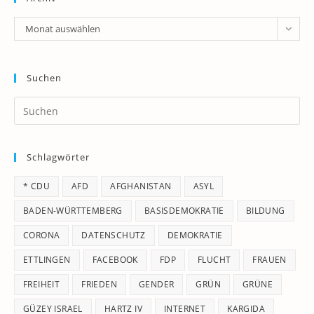
Archiv
Monat auswählen
Suchen
Pr
Es
to
Schlagwörter
clo
th
* CDU
AFD
AFGHANISTAN
ASYL
se
pan
BADEN-WÜRTTEMBERG
BASISDEMOKRATIE
BILDUNG
CORONA
DATENSCHUTZ
DEMOKRATIE
ETTLINGEN
FACEBOOK
FDP
FLUCHT
FRAUEN
FREIHEIT
FRIEDEN
GENDER
GRÜN
GRÜNE
GÜZEY ISRAEL
HARTZ IV
INTERNET
KARGIDA