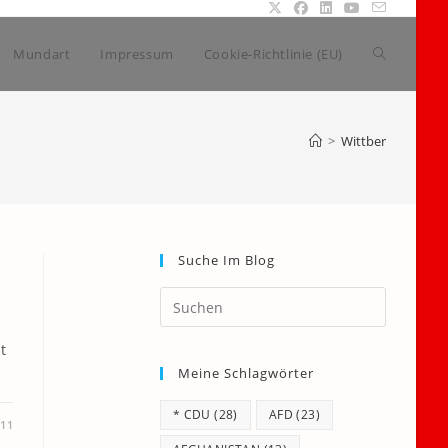
Website-
Mundart
Impressum
Cookie-Richtlinie (EU)
Suche
>
Wittber
umschalte
Suche Im Blog
Press
Escape
to
t
Meine Schlagwörter
close
the
* CDU
(28)
AFD
(23)
search
011