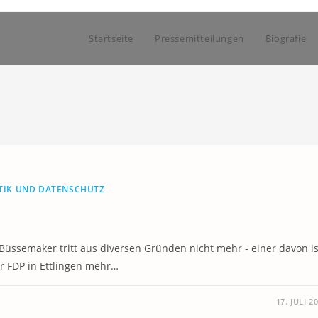
Startseite
Pressemitteilungen
Biografie
TIK UND DATENSCHUTZ
Büssemaker tritt aus diversen Gründen nicht mehr - einer davon is
er FDP in Ettlingen mehr…
17. JULI 2