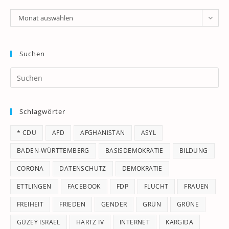
Archiv
Monat auswählen
Suchen
Pr
Es
to
Schlagwörter
clo
th
* CDU
AFD
AFGHANISTAN
ASYL
se
pan
BADEN-WÜRTTEMBERG
BASISDEMOKRATIE
BILDUNG
CORONA
DATENSCHUTZ
DEMOKRATIE
ETTLINGEN
FACEBOOK
FDP
FLUCHT
FRAUEN
FREIHEIT
FRIEDEN
GENDER
GRÜN
GRÜNE
GÜZEY ISRAEL
HARTZ IV
INTERNET
KARGIDA