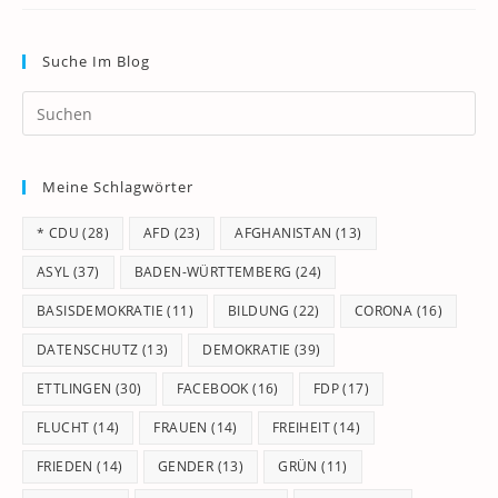
Suche Im Blog
Pr
Es
to
Meine Schlagwörter
clo
th
* CDU
(28)
AFD
(23)
AFGHANISTAN
(13)
se
pan
ASYL
(37)
BADEN-WÜRTTEMBERG
(24)
BASISDEMOKRATIE
(11)
BILDUNG
(22)
CORONA
(16)
DATENSCHUTZ
(13)
DEMOKRATIE
(39)
ETTLINGEN
(30)
FACEBOOK
(16)
FDP
(17)
FLUCHT
(14)
FRAUEN
(14)
FREIHEIT
(14)
FRIEDEN
(14)
GENDER
(13)
GRÜN
(11)