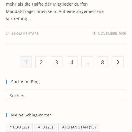
mehr als die Hälfte der Mitglieder dürfen
MandatsträgerInnen sein. Auf eine angemessene
Vertretung…
4 KOMMENTARE
15. NOVEMBER 2009
1
2
3
4
…
8
Zur näc
Suche Im Blog
Pr
Es
to
Meine Schlagwörter
clo
th
* CDU
(28)
AFD
(23)
AFGHANISTAN
(13)
se