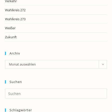
Verkehr
Wahlkreis 272
Wahlkreis 273
Weißer
Zukunft
Archiv
Archiv
Monat auswählen
Suchen
Pr
Es
to
Schlagwörter
clo