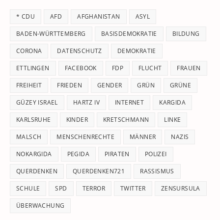
th
* CDU
AFD
AFGHANISTAN
ASYL
se
pan
BADEN-WÜRTTEMBERG
BASISDEMOKRATIE
BILDUNG
CORONA
DATENSCHUTZ
DEMOKRATIE
ETTLINGEN
FACEBOOK
FDP
FLUCHT
FRAUEN
FREIHEIT
FRIEDEN
GENDER
GRÜN
GRÜNE
GÜZEY ISRAEL
HARTZ IV
INTERNET
KARGIDA
KARLSRUHE
KINDER
KRETSCHMANN
LINKE
MALSCH
MENSCHENRECHTE
MÄNNER
NAZIS
NOKARGIDA
PEGIDA
PIRATEN
POLIZEI
QUERDENKEN
QUERDENKEN721
RASSISMUS
SCHULE
SPD
TERROR
TWITTER
ZENSURSULA
ÜBERWACHUNG