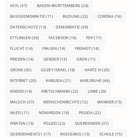
pan
ASYL
(37)
BADEN-WÜRTTEMBERG
(24)
BASISDEMOKRATIE
(11)
BILDUNG
(22)
CORONA
(16)
DATENSCHUTZ
(13)
DEMOKRATIE
(39)
ETTLINGEN
(30)
FACEBOOK
(16)
FDP
(17)
FLUCHT
(14)
FRAUEN
(14)
FREIHEIT
(14)
FRIEDEN
(14)
GENDER
(13)
GRÜN
(11)
GRÜNE
(92)
GÜZEY ISRAEL
(18)
HARTZ IV
(20)
INTERNET
(20)
KARGIDA
(21)
KARLSRUHE
(46)
KINDER
(14)
KRETSCHMANN
(22)
LINKE
(20)
MALSCH
(37)
MENSCHENRECHTE
(12)
MÄNNER
(15)
NAZIS
(11)
NOKARGIDA
(18)
PEGIDA
(22)
PIRATEN
(13)
POLIZEI
(22)
QUERDENKEN
(31)
QUERDENKEN721
(17)
RASSISMUS
(13)
SCHULE
(15)