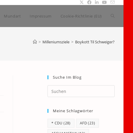
Website-
Mundart
Impressum
Cookie-Richtlinie (EU)
Suche
>
Milleniumsziele
>
Boykott Til Schweiger?
umschalte
Suche Im Blog
Press
Escape
to
Meine Schlagwörter
close
the
* CDU
(28)
AFD
(23)
search