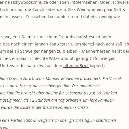
weder ne Hollywoodschnulze oder eben Infofernsehen. Oder „schwere
fach nur auf die Couch setzen, ein Glas Wein und ein paar Salt &
umeln lassen – Fernsehen konsumieren und dabei so wenig wie
zert wegen US-amerikanischem Freundschaftsbesuch beim
 das nach einem langen Tag gestern. Um viertel nach acht saß ic
– um bei Til Schweiger hängen zu bleiben – Männerherzen heißt de
cher, ein paar schlechte Witze und oft genug Til Schweiger
. Und zwar deshalb: (tw. aus dem
offenen Brief
kopiert)
ion Days in Zürich seine Männer-Modelinie präsentiert. Ein Viertel
sch – auch Hosen, die er entworfen hat. Der monatliche
ne Familie braucht aber alleine für Lebensmittel gut 50 Franken
mässig mehr als 12 Stunden am Tag arbeiten, um ihre Familien
würde die Existenz der meisten Familien sichern.
n eine Fashion Show, weigert sich aber gleichzeitig, in asiatischen
eren.