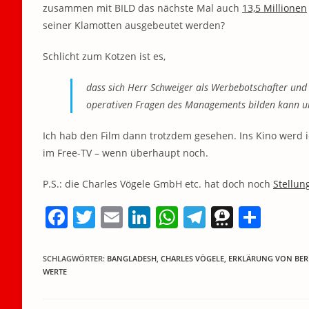
zusammen mit BILD das nächste Mal auch
13,5 Millionen
seiner Klamotten ausgebeutet werden?
Schlicht zum Kotzen ist es,
dass sich Herr Schweiger als Werbebotschafter und
operativen Fragen des Managements bilden kann und 
Ich hab den Film dann trotzdem gesehen. Ins Kino werd ic
im Free-TV – wenn überhaupt noch.
P.S.: die Charles Vögele GmbH etc. hat doch noch
Stellu
F
T
E
Li
W
T
T
T
a
w
m
n
h
el
h
ei
c
itt
ai
k
at
e
re
le
SCHLAGWÖRTER
:
BANGLADESH
,
CHARLES VÖGELE
,
ERKLÄRUNG VON BE
WERTE
e
er
l
e
s
gr
e
n
b
dI
A
a
m