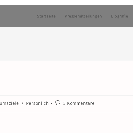
Startseite
Pressemitteilungen
Biografie
Beitrags-
iumsziele
/
Persönlich
3 Kommentare
Kommentare: