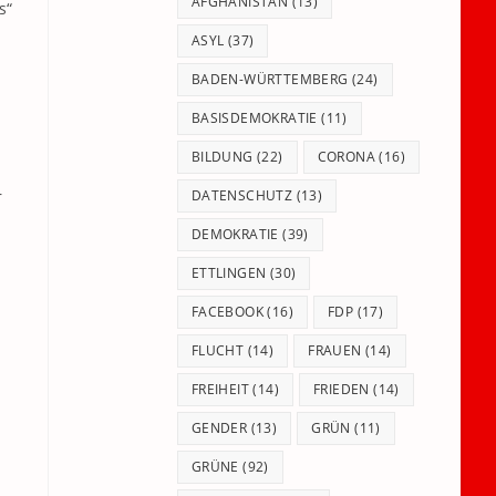
panel.
AFGHANISTAN
(13)
s“
ASYL
(37)
BADEN-WÜRTTEMBERG
(24)
BASISDEMOKRATIE
(11)
BILDUNG
(22)
CORONA
(16)
h
r
DATENSCHUTZ
(13)
DEMOKRATIE
(39)
ETTLINGEN
(30)
FACEBOOK
(16)
FDP
(17)
FLUCHT
(14)
FRAUEN
(14)
FREIHEIT
(14)
FRIEDEN
(14)
GENDER
(13)
GRÜN
(11)
GRÜNE
(92)