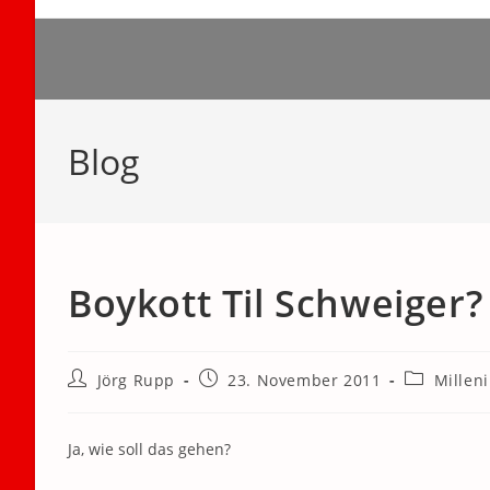
Zum
Inhalt
springen
Blog
Boykott Til Schweiger?
Beitrags-
Beitrag
Beitrags-
Jörg Rupp
23. November 2011
Millen
Autor:
veröffentlicht:
Kategorie:
Ja, wie soll das gehen?