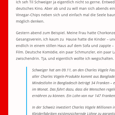
Ich seh Til Schweiger ja eigentlich nicht so gerne. Ent
deutsches Kino. Aber ab und zu will man sich abends ein
Vinegar-Chips neben sich und einfach mal die Seele ba
möglich denken.
Gestern abend zum Beispiel. Meine Frau hatte Chorkon
Gesangsverein, ich kaum zu Hause hatte die Kinder – und
endlich in einem stillen Haus auf dem Sofa und zappte 
Film. Deutsche Komödie, ein paar Schmunzler, ein paar La
zwischendrin. Tja, und eigentlich wollte ich wegschalten
Schweiger hat am 09.11, an den Charles Vögele Fash
aller Charles Vögele-Produkte kommt aus Banglade
Mindestlohn in Bangladesch beträgt 34 Franken – ei
im Monat. Das führt dazu, dass die Menschen regel
ernähren zu können. Ein Lohn von nur 147 Franken 
In der Schweiz investiert Charles Vögele Millionen i
Kleiderfabriken existenzsichernde Löhne zu garanti