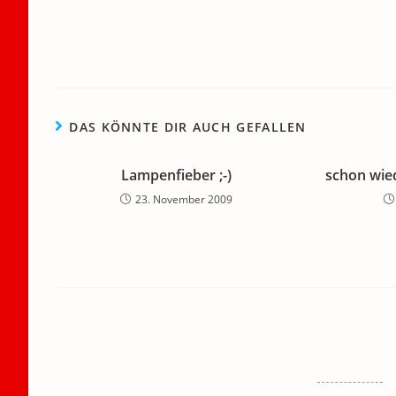
o
n
p
m
a
Weitere
Artikel
o
p
ansehen
k
DAS KÖNNTE DIR AUCH GEFALLEN
Lampenfieber ;-)
schon wie
23. November 2009