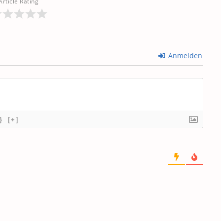
Article Rating
Anmelden
}
[+]