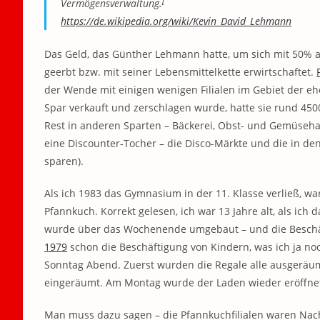
[
Vermögensverwaltung.
https://de.wikipedia.org/wiki/Kevin_David_Lehmann
Das Geld, das Günther Lehmann hatte, um sich mit 50% an
geerbt bzw. mit seiner Lebensmittelkette erwirtschaftet.
der Wende mit einigen wenigen Filialen im Gebiet der eh
Spar verkauft und zerschlagen wurde, hatte sie rund 4500
Rest in anderen Sparten – Bäckerei, Obst- und Gemüsehall
eine Discounter-Tocher – die Disco-Märkte und die in d
sparen).
Als ich 1983 das Gymnasium in der 11. Klasse verließ, war
Pfannkuch. Korrekt gelesen, ich war 13 Jahre alt, als ich
wurde über das Wochenende umgebaut – und die Beschäft
1979
schon die Beschäftigung von Kindern, was ich ja no
Sonntag Abend. Zuerst wurden die Regale alle ausgeräum
eingeräumt. Am Montag wurde der Laden wieder eröffnet
Man muss dazu sagen – die Pfannkuchfilialen waren Na