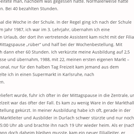
rbeitete man, nachdem was gegessen hatte. Normalerweise hatte
. Bei 40 bezahlten Stunden.
mal die Woche in der Schule. In der Regel ging ich nach der Schule
Im Jahr 1987, ich war im 3. Lehrjahr, übernahm ich eine
n Urlaub, der dort ihn vertretende Assistent kam nicht mit der Filia
Mittagspause „rüber“ und half bei der Wochenbestellung. Mit
 ich dann eher 60 Stunden. Ich verkürzte meine Ausbildung auf 2,5
isse und übernahm, 1988, mit 22, meinen ersten eigenen Markt –
rsonal, nur für den halben Tag Freizeit kam jemand aus dem
te ich in einen Supermarkt in Karlsruhe, nach
en.
efert wurde, fuhr ich öfter in der Mittagspause in die Zentrale, 
zeit war das öfter der Fall. Es kam zu wenig Ware in der Markthal
llung gekürzt. In meiner Ausbildung habe ich oft, gerade in der
 Marktleiter und Ausbilder in Durlach schwer stürzte und nur noch
 5:00 Uhr ab und brachte ihn nach 19 Uhr wieder heim. Als er (nac
nn doch daheim bleiben musste, kam ein neuer Filialleiter, er