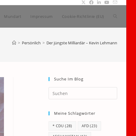
Website-
Mundart
Impressum
Cookie-Richtlinie (EU)
Suche
>
Persönlich
>
Der jüngste Milliardär – Kevin Lehmann
umschalte
Suche Im Blog
Press
Escape
to
Meine Schlagwörter
close
the
* CDU
(28)
AFD
(23)
search