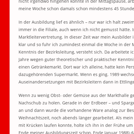
nicht irgendwo hingehen konnte in der Mittagspause, a
meine Woche schon damals schon mindestens 45 Stunden
In der Ausbildung lief es ähnlich – nur war ich halt zwei
immer in die Filiale, auch wenn ich nicht gemusst hätte. 
Marktleitervertretung. In dieser Zeit war mein Ausbilder i
klar und so fuhr ich zumindest einmal die Woche in der 
Kenntnis der Bezirksleitung, versteht sich. Da arbeitete
Jahre wegen guter theoretischer und praktischer Kenntn
einen Getränkemarkt. Dort war ich alleine, hatte kein Pe
dazugehörenden Supermarkt. Wenn es ging. 1989 wechsel
Auseinandersetzungen mit Bezirksleitern dann in Ettling
Wenn zu wenig Obst- oder Gemüse aus der Markthalle geli
Nachschub zu holen. Gerade in der Erdbeer – und Spargel
an und dann wurde die vorhandene Ware analog zur Beste
Weihnachtszeit, noch abends länger gearbeitet. Als mein
mit Krücken laufen konnte, holte ich ihn in der Frühe um
Ende meiner Ausbildungszeit schon, Ende Januar 1988) da