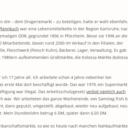
 dm – dem Drogeriemarkt – zu beteiligen, hatte er wohl ebenfalls
Pfannkuch
war eine Lebensmittelkette in der Region Karlsruhe, na
emaligen DDR, gegründet 1896 in Pforzheim. Bevor sie 1998 an die
 Mitarbeitende, davon rund 2500 im Verkauf in den Filialen, der
e, Fleischwerk (Fleisch Kuhn), Bäckerei, Lager, Verwaltung. Es gab
en 1980ern aufkommenden Großmärkte, die Kolossa-Märkte (kolossa
 ich 17 Jahre alt. Ich arbeitete schon 4 Jahre nebenher bei
 das erste Mal dort beschäftigt wurde. Das war 1979, ein Supermarkt
igung war illegal. Das Arbeitsschutzgesetz
verbot nämlich auch
ch war. Wir arbeiteten das ganze Wochenende, von Samstag früh b
t, dann geputzt, umgestellt, abgebaut, wieder neu aufgebaut, neu
. Mein Stundenlohn betrug 6 DM, später dann 6,50 DM.
chbarschaftsmärkte, so wie es heute nach manchen Nahkaufmärkte