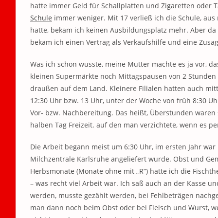
hatte immer Geld für Schallplatten und Zigaretten oder T
Schule
immer weniger. Mit 17 verließ ich die Schule, aus
hatte, bekam ich keinen Ausbildungsplatz mehr. Aber da
bekam ich einen Vertrag als Verkaufshilfe und eine Zusa
Was ich schon wusste, meine Mutter machte es ja vor, da
kleinen Supermärkte noch Mittagspausen von 2 Stunden – 
draußen auf dem Land. Kleinere Filialen hatten auch mi
12:30 Uhr bzw. 13 Uhr, unter der Woche von früh 8:30 Uh
Vor- bzw. Nachbereitung. Das heißt, Überstunden ware
halben Tag Freizeit. auf den man verzichtete, wenn es pe
Die Arbeit begann meist um 6:30 Uhr, im ersten Jahr war i
Milchzentrale Karlsruhe angeliefert wurde. Obst und Ge
Herbsmonate (Monate ohne mit „R“) hatte ich die Fischth
– was recht viel Arbeit war. Ich saß auch an der Kasse 
werden, musste gezählt werden, bei Fehlbeträgen nach
man dann noch beim Obst oder bei Fleisch und Wurst, w