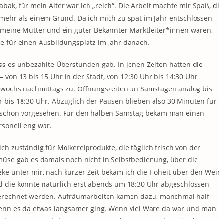
abak, für mein Alter war ich „reich“. Die Arbeit machte mir Spaß,
d
 mehr als einem Grund. Da ich mich zu spät im Jahr entschlossen
 meine Mutter und ein guter Bekannter Marktleiter*innen waren,
ge für einen Ausbildungsplatz im Jahr danach.
ss es unbezahlte Überstunden gab. In jenen Zeiten hatten die
von 13 bis 15 Uhr in der Stadt, von 12:30 Uhr bis 14:30 Uhr
ttwochs nachmittags zu. Öffnungszeiten an Samstagen analog bis
r bis 18:30 Uhr. Abzüglich der Pausen blieben also 30 Minuten für
n schon vorgesehen. Für den halben Samstag bekam man einen
rsonell eng war.
ch zuständig für Molkereiprodukte, die täglich frisch von der
müse gab es damals noch nicht in Selbstbedienung, über die
eke unter mir, nach kurzer Zeit bekam ich die Hoheit über den Wei
und die konnte natürlich erst abends um 18:30 Uhr abgeschlossen
gerechnet werden. Aufräumarbeiten kamen dazu, manchmal half
enn es da etwas langsamer ging. Wenn viel Ware da war und man