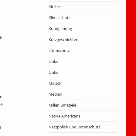
Kirche
Klimaschutz
Kundgebung
le
Kurzgeschichten
Lärmschutz
Linke
Links
Malsch
Medien
um
le
Milleniumsziele
Native Americans
h
Netzpolitik und Datenschutz