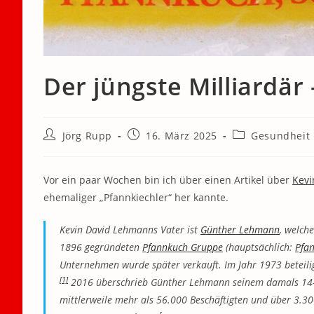
Der jüngste Milliardä
Beitrags-
Beitrag
Beitrags-
Jörg Rupp
16. März 2025
Gesundheit
Autor:
veröffentlicht:
Kategorie:
Vor ein paar Wochen bin ich über einen Artikel über
Kev
ehemaliger „Pfannkiechler“ her kannte.
Kevin David Lehmanns Vater ist
Günther Lehmann
, welch
1896 gegründeten
Pfannkuch Gruppe
(hauptsächlich:
Pfa
Unternehmen wurde später verkauft. Im Jahr 1973 beteil
[1]
2016 überschrieb Günther Lehmann seinem damals 14-jä
mittlerweile mehr als 56.000 Beschäftigten und über 3.300 