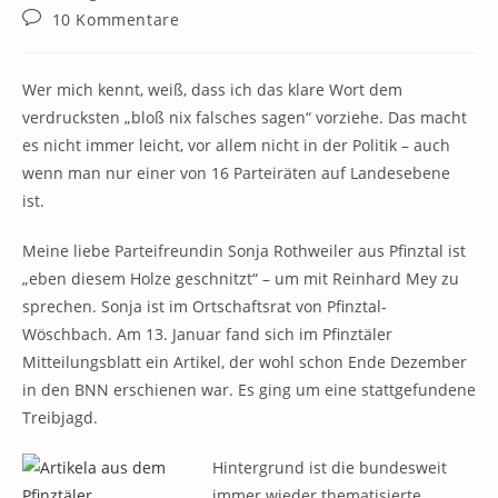
Kategorie:
Beitrags-
10 Kommentare
Kommentare:
Wer mich kennt, weiß, dass ich das klare Wort dem
verdrucksten „bloß nix falsches sagen“ vorziehe. Das macht
es nicht immer leicht, vor allem nicht in der Politik – auch
wenn man nur einer von 16 Parteiräten auf Landesebene
ist.
Meine liebe Parteifreundin Sonja Rothweiler aus Pfinztal ist
„eben diesem Holze geschnitzt“ – um mit Reinhard Mey zu
sprechen. Sonja ist im Ortschaftsrat von Pfinztal-
Wöschbach. Am 13. Januar fand sich im Pfinztäler
Mitteilungsblatt ein Artikel, der wohl schon Ende Dezember
in den BNN erschienen war. Es ging um eine stattgefundene
Treibjagd.
Hintergrund ist die bundesweit
immer wieder thematisierte