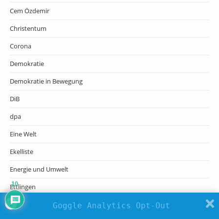
Cem Özdemir
Christentum
Corona
Demokratie
Demokratie in Bewegung
DiB
dpa
Eine Welt
Ekelliste
Energie und Umwelt
10
Ettlingen
Europa
Goggle Analytics Opt-Out