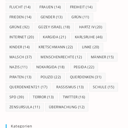
FLUCHT
(14)
FRAUEN
(14)
FREIHEIT
(14)
FRIEDEN
(14)
GENDER
(13)
GRÜN
(11)
GRÜNE
(92)
GÜZEY ISRAEL
(18)
HARTZ IV
(20)
INTERNET
(20)
KARGIDA
(21)
KARLSRUHE
(46)
KINDER
(14)
KRETSCHMANN
(22)
LINKE
(20)
MALSCH
(37)
MENSCHENRECHTE
(12)
MÄNNER
(15)
NAZIS
(11)
NOKARGIDA
(18)
PEGIDA
(22)
PIRATEN
(13)
POLIZEI
(22)
QUERDENKEN
(31)
QUERDENKEN721
(17)
RASSISMUS
(13)
SCHULE
(15)
SPD
(39)
TERROR
(13)
TWITTER
(16)
ZENSURSULA
(11)
ÜBERWACHUNG
(12)
Kategorien