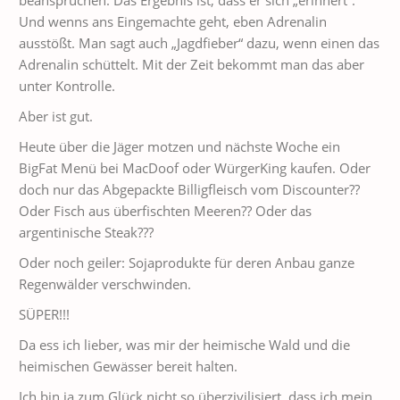
beanspruchen. Das Ergebnis ist, dass er sich „erinnert“.
Und wenns ans Eingemachte geht, eben Adrenalin
ausstößt. Man sagt auch „Jagdfieber“ dazu, wenn einen das
Adrenalin schüttelt. Mit der Zeit bekommt man das aber
unter Kontrolle.
Aber ist gut.
Heute über die Jäger motzen und nächste Woche ein
BigFat Menü bei MacDoof oder WürgerKing kaufen. Oder
doch nur das Abgepackte Billigfleisch vom Discounter??
Oder Fisch aus überfischten Meeren?? Oder das
argentinische Steak???
Oder noch geiler: Sojaprodukte für deren Anbau ganze
Regenwälder verschwinden.
SÜPER!!!
Da ess ich lieber, was mir der heimische Wald und die
heimischen Gewässer bereit halten.
Ich bin ja zum Glück nicht so überzivilisiert, dass ich mein