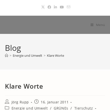
Zum
Inhalt
springen
Menü
Blog
>
Energie und Umwelt
>
Klare Worte
Klare Worte
Beitrags-
Beitrag
Jörg Rupp
16. Januar 2011
Autor:
veröffentlicht:
Beitrags-
Energie und Umwelt
/
GRÜNEs
/
Tierschutz