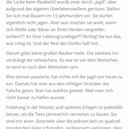
die Lücke beim Raubwild wurde zwar durch „Jagd“, aber
aufgrund des eigenen Überlebenswillens gerissen. Stellen
Sie sich mal Bauern im 15 Jahrhundert vor. Sie dürfen
eigentlich nicht jagen. Aber was machen sie wohl, wenn
sich Wölfe oder Bären an Ihren Herden vergreifen
wollen??? An ihrer Lebensgrundlage??? Richtig! Sie tun das,
was nötig ist. Und der Rest des Dorfes half mit.
Darum gibts keine großen Räuber mehr. Die stärkere Art
verdrängt die schwächere. So war es vor dem Menschen,
so wird es nach dem Menschen sein.
Was damals passierte, hat nichts mit der Jagd von heute zu
tun. Damals hat man aus den richtigen Gründen das
Falsche getan. Man hat wahllos getötet. Weil man sich
nicht besser zu helfen wusste.
Fütterung in der Notzeit, und späteres Erlegen ist jedenfalls
besser, als die Tiere jämmerlich verrecken zu lassen. Sie
sind mir einer. Einerseits über die pöhsen (ach so qualvoll
mordenden) Jäger schimpfen, andererseits verlangen, dass