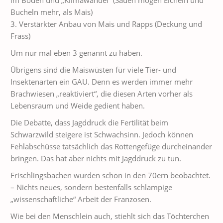
im Boden und „Klimawandel“ (Sauen mögen Eicheln und
Bucheln mehr, als Mais)
3. Verstärkter Anbau von Mais und Rapps (Deckung und
Frass)
Um nur mal eben 3 genannt zu haben.
Übrigens sind die Maiswüsten für viele Tier- und
Insektenarten ein GAU. Denn es werden immer mehr
Brachwiesen „reaktiviert“, die diesen Arten vorher als
Lebensraum und Weide gedient haben.
Die Debatte, dass Jagddruck die Fertilität beim
Schwarzwild steigere ist Schwachsinn. Jedoch können
Fehlabschüsse tatsächlich das Rottengefüge durcheinander
bringen. Das hat aber nichts mit Jagddruck zu tun.
Frischlingsbachen wurden schon in den 70ern beobachtet.
– Nichts neues, sondern bestenfalls schlampige
„wissenschaftliche“ Arbeit der Franzosen.
Wie bei den Menschlein auch, stiehlt sich das Töchterchen