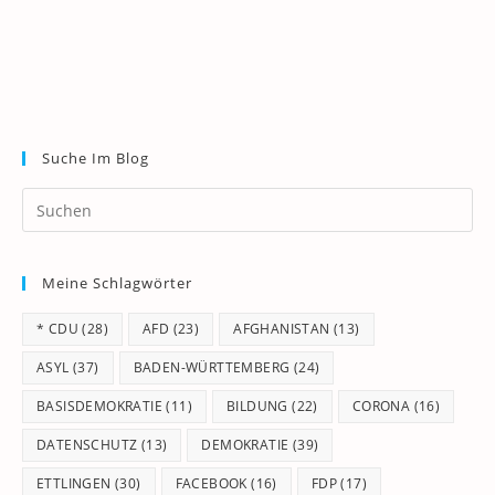
Suche Im Blog
Pr
Es
to
Meine Schlagwörter
clo
th
* CDU
(28)
AFD
(23)
AFGHANISTAN
(13)
se
pan
ASYL
(37)
BADEN-WÜRTTEMBERG
(24)
BASISDEMOKRATIE
(11)
BILDUNG
(22)
CORONA
(16)
DATENSCHUTZ
(13)
DEMOKRATIE
(39)
ETTLINGEN
(30)
FACEBOOK
(16)
FDP
(17)