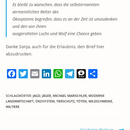
Es bleibt zu wünschen, dass die selbsternannten
vermeintlichen Retter des
Ökosystems begreifen, dass es an der Zeit ist umzudenken
und den von ihnen
ausgerotteten Luchs und Wolf eine Chance geben.
Danke Sonja, auch für die Erlaubnis, den Brief hier
abzudrucken.
F
T
E
Li
W
T
T
T
a
w
m
n
h
el
h
ei
c
itt
ai
k
at
e
re
le
SCHLAGWÖRTER
:
JAGD
,
JÄGER
,
MICHAEL MARISCHLER
,
MODERNE
e
er
l
e
s
gr
e
n
LANDWIRTSCHAFT
,
ÖKOSYSTEM
,
TIERSCHUTZ
,
TÖTEN
,
WILDSCHWEINE
,
WILTIERE
b
dI
A
a
m
o
n
p
m
a
o
p
Weitere
Nächster Beitrag